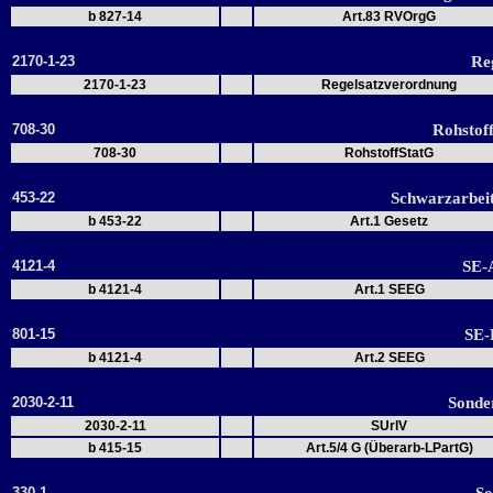
b 827-14
Art.83 RVOrgG
2170-1-23
Re
2170-1-23
Regelsatzverordnung
708-30
Rohstoff
708-30
RohstoffStatG
453-22
Schwarzarbei
b 453-22
Art.1 Gesetz
4121-4
SE-
b 4121-4
Art.1 SEEG
801-15
SE-
b 4121-4
Art.2 SEEG
2030-2-11
Sonde
2030-2-11
SUrlV
b 415-15
Art.5/4 G (Überarb-LPartG)
330-1