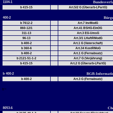
1104-1
Bundesverfa
b 415-15
Art.5/2 G (Überarb-LPartG)
400-2
Bürge
b 7612-2
Art.7 InvModG
860-12/1
Art.41 BSHG-EinOG
311-13
Art.3 EG-UmsG
96-13
Art.3/1 LHaftRModG
b 400-2
Art.1 G (Vaterschaft)
b 360-6
Art.34 KostRMoG
b 400-2
Art.1 G (Fernabsatz)
b 2121-51-1-2
Art.7 G (Verjährung)
b 415-15
Art.2 G (Überarb-LPartG)
b 400-2
BGB-Informatio
b 400-2
Art.3 G (Fernabsatz)
tr>
8053-6
Ch