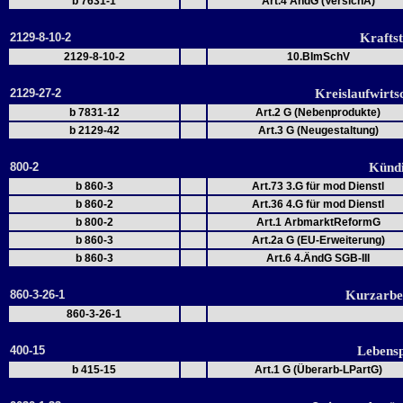
b 7631-1
Art.4 ÄndG (VersichA)
2129-8-10-2
Krafts
2129-8-10-2
10.BImSchV
2129-27-2
Kreislaufwirts
b 7831-12
Art.2 G (Nebenprodukte)
b 2129-42
Art.3 G (Neugestaltung)
800-2
Kündi
b 860-3
Art.73 3.G für mod Dienstl
b 860-2
Art.36 4.G für mod Dienstl
b 800-2
Art.1 ArbmarktReformG
b 860-3
Art.2a G (EU-Erweiterung)
b 860-3
Art.6 4.ÄndG SGB-III
860-3-26-1
Kurzarbe
860-3-26-1
400-15
Lebensp
b 415-15
Art.1 G (Überarb-LPartG)