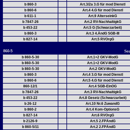
b 860-3
Art.3/2a 3.G für mod Dienstl
b 860-6
Art.4 4.G für mod Dienstl
b 611-1
Art.9 AlterseinkG
b 7847-26
Art.2 RV-NachhaltigkG
b 453-22
Art.5 G (Schwarzarbeit)
b 860-3
Art.3 4.ÄndG SGB-III
b 827-14
Art.5 RVOrgG
860-5
So
b 860-5-30
Art.1+2 GKV-ModG
b 860-5-30
Art.1+2 GKV-ModG
b 860-5-30
Art.2 GKV-ModG
b 860-3
Art.4 3.G für mod Dienstl
b 860-6
Art.5 4.G für mod Dienstl
860-12/1
Art.4 SGB-EinOG
b 7847-26
Art.3 RV-NachhaltigkG
b 453-22
Art.8 Gesetz (Schwarzarbeit)
b 26-12
Art.10 Nr.6 ZuwandG
b 860-2
Art.4 Kom-OptionsG
b 827-14
Art.6 RVOrgG
b 2126-9
Art.5 2.FPÄndG
b 860-5/11
Art.2 2.FPÄndG