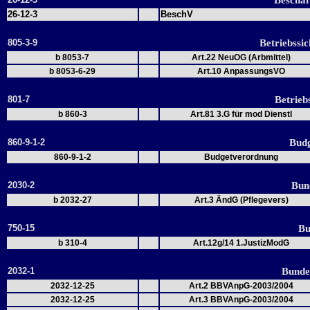
Beschäf
26-12-3
BeschV
805-3-9
Betriebssi
b 8053-7
Art.22 NeuOG (Arbmittel)
b 8053-6-29
Art.10 AnpassungsVO
801-7
Betrieb
b 860-3
Art.81 3.G für mod Dienstl
860-9-1-2
Budg
860-9-1-2
Budgetverordnung
2030-2
Bun
b 2032-27
Art.3 ÄndG (Pflegevers)
750-15
Bu
b 310-4
Art.12g/14 1.JustizModG
2032-1
Bunde
2032-12-25
Art.2 BBVAnpG-2003/2004
2032-12-25
Art.3 BBVAnpG-2003/2004