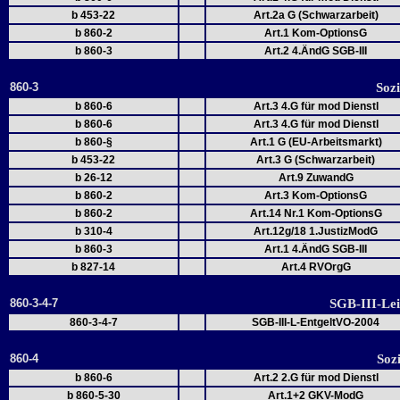
b 453-22
Art.2a G (Schwarzarbeit)
b 860-2
Art.1 Kom-OptionsG
b 860-3
Art.2 4.ÄndG SGB-III
860-3
Sozi
b 860-6
Art.3 4.G für mod Dienstl
b 860-6
Art.3 4.G für mod Dienstl
b 860-§
Art.1 G (EU-Arbeitsmarkt)
b 453-22
Art.3 G (Schwarzarbeit)
b 26-12
Art.9 ZuwandG
b 860-2
Art.3 Kom-OptionsG
b 860-2
Art.14 Nr.1 Kom-OptionsG
b 310-4
Art.12g/18 1.JustizModG
b 860-3
Art.1 4.ÄndG SGB-III
b 827-14
Art.4 RVOrgG
860-3-4-7
SGB-III-Le
860-3-4-7
SGB-III-L-EntgeltVO-2004
860-4
Soz
b 860-6
Art.2 2.G für mod Dienstl
b 860-5-30
Art.1+2 GKV-ModG