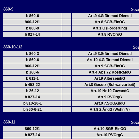
860-9
Soz
b 860-6
Art.9 4.G für mod Dienstl
860-12/1
Art.8 SGB-EinOG
b 860-9
Art.1 G (Förderung)
b 827-14
Art.8 RVOrgG
860-10-1/2
So
b 860-3
Art.9 3.G für mod Dienstl
b 860-6
Art.10 4.G für mod Dienstl
860-12/1
Art.9 SGB-EinOG
b 360-6
Art.4 Abs.72 KostRMoG
b 611-1
Art.9 AlterseinkG
b 453-22
Art.8 Gesetz (Schwarzarbeit)
b 26-12
Art.10 Nr.10 ZuwandG
b 827-14
Art.9 RVOrgG
b 810-10-1
Art.0 7.SGGÄndG
b 860-6-21
Art.8 2.ÄndG (WohnrV)
860-11
Soz
860-12/1
Art.10 SGB-EinOG
b 827-14
Art.10 RVOrgG