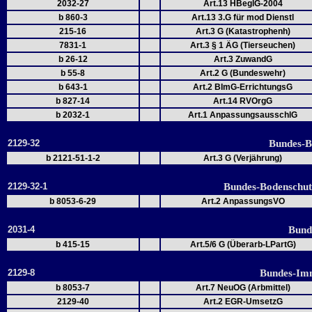
2032-27
Art.13 HBeglG-2004
b 860-3
Art.13 3.G für mod Dienstl
215-16
Art.3 G (Katastrophenh)
7831-1
Art.3 § 1 ÄG (Tierseuchen)
b 26-12
Art.3 ZuwandG
b 55-8
Art.2 G (Bundeswehr)
b 643-1
Art.2 BImG-ErrichtungsG
b 827-14
Art.14 RVOrgG
b 2032-1
Art.1 AnpassungsausschlG
2129-32
Bundes-B
b 2121-51-1-2
Art.3 G (Verjährung)
2129-32-1
Bundes-Bodenschut
b 8053-6-29
Art.2 AnpassungsVO
2031-4
Bund
b 415-15
Art.5/6 G (Überarb-LPartG)
2129-8
Bundes-Imm
b 8053-7
Art.7 NeuOG (Arbmittel)
2129-40
Art.2 EGR-UmsetzG