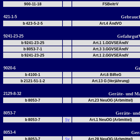
900-11-18
FSBeitrV
421-1-5
Gebrauc
b 423-5-2-5
Art.4 ÄndVO
9241-23-25
Gefahrgut
b 9241-23-25
Art.1 1.GGVSEÄndV
b 8053-7-1
Art.3 3.GGVSEÄndV
b 9241-23-25
Art.1 2.GGVSEÄndV
9020-6
G
b 4100-1
Art.6 BiReG
b 2121-51-1-2
Art.13 G (Verjährung)
2129-8-32
Geräte- und M
b 8053-7
Art.23 NeuOG (Arbmittel)
8053-7
Geräte- und
b 8053-7
Sy
Art.1 NeuOG (Arbmittel)
8053-4
Gerä
b 8053-7
Sy
Art.28 NeuOG (Arbmittel)