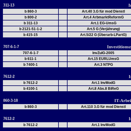
311-13
I
b 860-3
Art.40 3.G für mod Dienstl
b 800-2
Art.4 ArbmarktReformG
b 311-13
Art.1 EG-UmsG
b 2121-51-1-2
Art.5 G (Verjährung)
b 415-15
Art.5/22 G (Überarb-LPartG)
707-6-1-7
Investition
707-6-1-7
InvZulG-2005
b 611-1
Art.15 EURLUmsG
b 7400-1
Art.3 NTPG
7612-2
I
b 7612-2
Art.1 InvModG
b 4100-1
Art.8 Abs.8 BiReG
860-3-18
IT-Arbe
b 860-3
Art.110 3.G für mod Dienstl
7612-2
I
b 7612-2
Art.1 InvModG