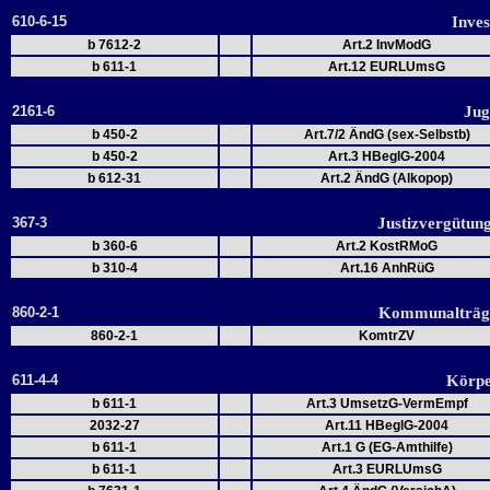
610-6-15
Inves
b 7612-2
Art.2 InvModG
b 611-1
Art.12 EURLUmsG
2161-6
Jug
b 450-2
Art.7/2 ÄndG (sex-Selbstb)
b 450-2
Art.3 HBeglG-2004
b 612-31
Art.2 ÄndG (Alkopop)
367-3
Justizvergütun
b 360-6
Art.2 KostRMoG
b 310-4
Art.16 AnhRüG
860-2-1
Kommunalträge
860-2-1
KomtrZV
611-4-4
Körpe
b 611-1
Art.3 UmsetzG-VermEmpf
2032-27
Art.11 HBeglG-2004
b 611-1
Art.1 G (EG-Amthilfe)
b 611-1
Art.3 EURLUmsG