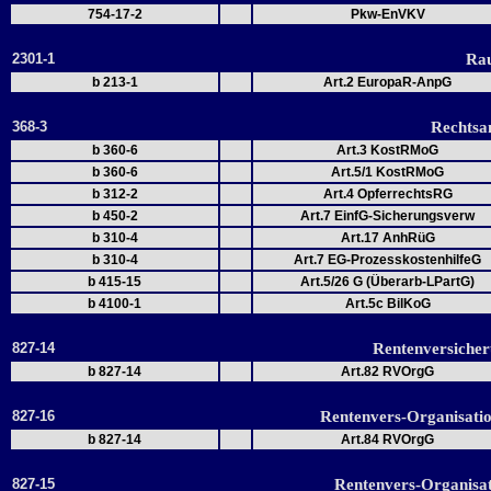
754-17-2
Pkw-EnVKV
2301-1
Ra
b 213-1
Art.2 EuropaR-AnpG
368-3
Rechtsa
b 360-6
Art.3 KostRMoG
b 360-6
Art.5/1 KostRMoG
b 312-2
Art.4 OpferrechtsRG
b 450-2
Art.7 EinfG-Sicherungsverw
b 310-4
Art.17 AnhRüG
b 310-4
Art.7 EG-ProzesskostenhilfeG
b 415-15
Art.5/26 G (Überarb-LPartG)
b 4100-1
Art.5c BilKoG
827-14
Rentenversicher
b 827-14
Art.82 RVOrgG
827-16
Rentenvers-Organisati
b 827-14
Art.84 RVOrgG
827-15
Rentenvers-Organisa