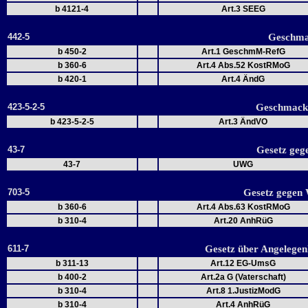
b 4121-4
Art.3 SEEG
442-5
Geschma
b 450-2
Art.1 GeschmM-RefG
b 360-6
Art.4 Abs.52 KostRMoG
b 420-1
Art.4 ÄndG
423-5-2-5
Geschmack
b 423-5-2-5
Art.3 ÄndVO
43-7
Gesetz geg
43-7
UWG
703-5
Gesetz gegen
b 360-6
Art.4 Abs.63 KostRMoG
b 310-4
Art.20 AnhRüG
611-7
Gesetz über Angelegenh
b 311-13
Art.12 EG-UmsG
b 400-2
Art.2a G (Vaterschaft)
b 310-4
Art.8 1.JustizModG
b 310-4
Art.4 AnhRüG