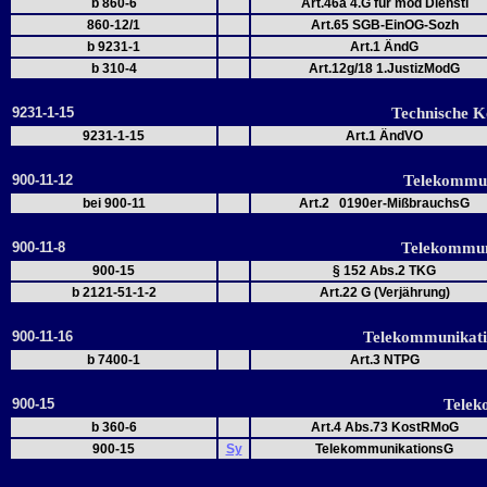
b 860-6
Art.46a 4.G für mod Dienstl
860-12/1
Art.65 SGB-EinOG-Sozh
b 9231-1
Art.1 ÄndG
b 310-4
Art.12g/18 1.JustizModG
9231-1-15
Technische K
9231-1-15
Art.1 ÄndVO
900-11-12
Telekommun
bei 900-11
Art.2 0190er-MißbrauchsG
900-11-8
Telekommun
900-15
§ 152 Abs.2 TKG
b 2121-51-1-2
Art.22 G (Verjährung)
900-11-16
Telekommunikat
b 7400-1
Art.3 NTPG
900-15
Telek
b 360-6
Art.4 Abs.73 KostRMoG
900-15
Sy
TelekommunikationsG