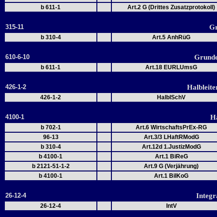
b 611-1
Art.2 G (Drittes Zusatzprotokoll)
315-11
Gr
b 310-4
Art.5 AnhRüG
610-6-10
Grunde
b 611-1
Art.18 EURLUmsG
426-1-2
Halbleit
426-1-2
HalblSchV
4100-1
H
b 702-1
Art.6 WirtschaftsPrEx-RG
96-13
Art.3/3 LHaftRModG
b 310-4
Art.12d 1.JustizModG
b 4100-1
Art.1 BiReG
b 2121-51-1-2
Art.9 G (Verjährung)
b 4100-1
Art.1 BilKoG
26-12-4
Integr
26-12-4
IntV