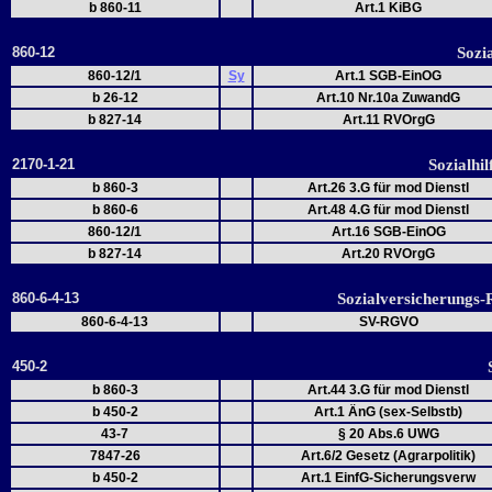
b 860-11
Art.1 KiBG
860-12
Sozi
860-12/1
Sy
Art.1 SGB-EinOG
b 26-12
Art.10 Nr.10a ZuwandG
b 827-14
Art.11 RVOrgG
2170-1-21
Sozialhi
b 860-3
Art.26 3.G für mod Dienstl
b 860-6
Art.48 4.G für mod Dienstl
860-12/1
Art.16 SGB-EinOG
b 827-14
Art.20 RVOrgG
860-6-4-13
Sozialversicherung
860-6-4-13
SV-RGVO
450-2
b 860-3
Art.44 3.G für mod Dienstl
b 450-2
Art.1 ÄnG (sex-Selbstb)
43-7
§ 20 Abs.6 UWG
7847-26
Art.6/2 Gesetz (Agrarpolitik)
b 450-2
Art.1 EinfG-Sicherungsverw