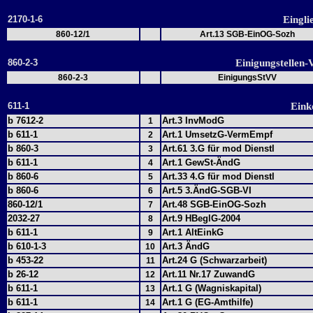
2170-1-6
Eingli
860-12/1
Art.13 SGB-EinOG-Sozh
860-2-3
Einigungstellen
860-2-3
EinigungsStVV
611-1
Eink
b 7612-2
Art.3 InvModG
1
b 611-1
Art.1 UmsetzG-VermEmpf
2
b 860-3
Art.61 3.G für mod Dienstl
3
b 611-1
Art.1 GewSt-ÄndG
4
b 860-6
Art.33 4.G für mod Dienstl
5
b 860-6
Art.5 3.ÄndG-SGB-VI
6
860-12/1
Art.48 SGB-EinOG-Sozh
7
2032-27
Art.9 HBeglG-2004
8
b 611-1
Art.1 AltEinkG
9
b 610-1-3
Art.3 ÄndG
10
b 453-22
Art.24 G (Schwarzarbeit)
11
b 26-12
Art.11 Nr.17 ZuwandG
12
b 611-1
Art.1 G (Wagniskapital)
13
b 611-1
Art.1 G (EG-Amthilfe)
14