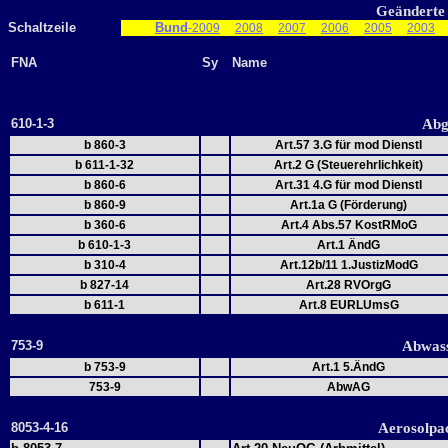
Geänderte 
Schaltzeile
Bund
-2009
2008
2007
2006
2005
2003
FNA
Sy
Name
610-1-3
Abg
b 860-3
Art.57 3.G für mod Dienstl
b 611-1-32
Art.2 G (Steuerehrlichkeit)
b 860-6
Art.31 4.G für mod Dienstl
b 860-9
Art.1a G (Förderung)
b 360-6
Art.4 Abs.57 KostRMoG
b 610-1-3
Art.1 ÄndG
b 310-4
Art.12b/11 1.JustizModG
b 827-14
Art.28 RVOrgG
b 611-1
Art.8 EURLUmsG
753-9
Abwas
b 753-9
Art.1 5.ÄndG
753-9
AbwAG
8053-4-16
Aerosolpa