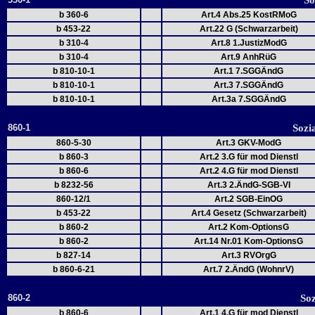
So
b 360-6
Art.4 Abs.25 KostRMoG
b 453-22
Art.22 G (Schwarzarbeit)
b 310-4
Art.8 1.JustizModG
b 310-4
Art.9 AnhRüG
b 810-10-1
Art.1 7.SGGÄndG
b 810-10-1
Art.3 7.SGGÄndG
b 810-10-1
Art.3a 7.SGGÄndG
860-1
Sozi
860-5-30
Art.3 GKV-ModG
b 860-3
Art.2 3.G für mod Dienstl
b 860-6
Art.2 4.G für mod Dienstl
b 8232-56
Art.3 2.ÄndG-SGB-VI
860-12/1
Art.2 SGB-EinOG
b 453-22
Art.4 Gesetz (Schwarzarbeit)
b 860-2
Art.2 Kom-OptionsG
b 860-2
Art.14 Nr.01 Kom-OptionsG
b 827-14
Art.3 RVOrgG
b 860-6-21
Art.7 2.ÄndG (WohnrV)
860-2
Soz
b 860-6
Art.1 4.G für mod Dienstl