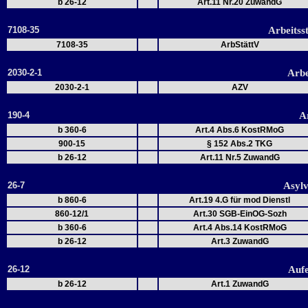
b 26-12
Art.11 Nr.20 ZuwandG
7108-35
Arbeitss
7108-35
ArbStättV
2030-2-1
Arbe
2030-2-1
AZV
190-4
Ar
b 360-6
Art.4 Abs.6 KostRMoG
900-15
§ 152 Abs.2 TKG
b 26-12
Art.11 Nr.5 ZuwandG
26-7
Asylv
b 860-6
Art.19 4.G für mod Dienstl
860-12/1
Art.30 SGB-EinOG-Sozh
b 360-6
Art.4 Abs.14 KostRMoG
b 26-12
Art.3 ZuwandG
26-12
Aufe
b 26-12
Art.1 ZuwandG