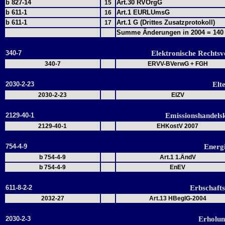
b 827-14
Art.30 RVOrgG
15
b 611-1
Art.1 EURLUmsG
16
b 611-1
Art.1 G (Drittes Zusatzprotokoll)
17
Summe Änderungen in 2004 = 140
340-7
Elektronische Recht
340-7
ERVV-BVerwG + FGH
2030-2-23
Elt
2030-2-23
ElZV
2129-40-1
Emissionshandels
2129-40-1
EHKostV 2007
754-4-9
Energ
b 754-4-9
Art.1 1.ÄndV
b 754-4-9
EnEV
611-8-2-2
Erbschaft
2032-27
Art.13 HBeglG-2004
2030-2-3
Erholun