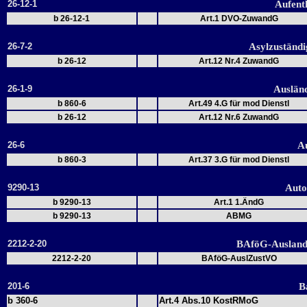
26-12-1
Aufent
b 26-12-1
Art.1 DVO-ZuwandG
26-7-2
Asylzuständ
b 26-12
Art.12 Nr.4 ZuwandG
26-1-9
Auslän
b 860-6
Art.49 4.G für mod Dienstl
b 26-12
Art.12 Nr.6 ZuwandG
26-6
A
b 860-3
Art.37 3.G für mod Dienstl
9290-13
Auto
b 9290-13
Art.1 1.ÄndG
b 9290-13
ABMG
2212-2-20
BAföG-Ausland
2212-2-20
BAföG-AuslZustVO
201-6
B
b 360-6
Art.4 Abs.10 KostRMoG