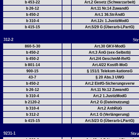
b 453-22
Art.2 Gesetz (Schwarzarbeit)
b 26-12
Art.11 Nr.14 ZuwandG
b 450-2
Art.1 36.StrÄndG
b 310-4
Art.12c 1.JustizModG
b 415-15
Art.5/29 G (Überarb-LPartG)
312-2
St
860-5-30
Art.30 GKV-ModG
b 450-2
Art.3 ÄnG (sex-Selbstb)
b 450-2
Art.2/4 GeschmM-RefG
b 801-14
Art.4/22 KostR-MoG
900-15
§ 151/1 Telekom-kationsG
43-7
§ 20 Abs.3 UWG
b 450-2
Art.2 EinfG-Sicherungsverw
b 26-12
Art.11 Nr.12 ZuwandG
b 310-4
Art.2 1.JustizModG
b 2120-2
Art.2 G (Dateinutzung)
b 310-4
Art.2 AnhRüG
b 312-2
Art.1 G (Verlängerung)
b 415-15
Art.5/23 G (Überarb-LPartG)
9231-1
Str