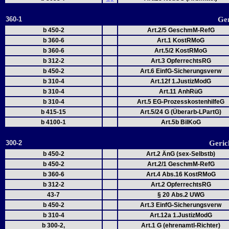
360-1
Ger
b 450-2
Art.2/5 GeschmM-RefG
b 360-6
Art.1 KostRMoG
b 360-6
Art.5/2 KostRMoG
b 312-2
Art.3 OpferrechtsRG
b 450-2
Art.6 EinfG-Sicherungsverw
b 310-4
Art.12f 1.JustizModG
b 310-4
Art.11 AnhRüG
b 310-4
Art.5 EG-ProzesskostenhilfeG
b 415-15
Art.5/24 G (Überarb-LPartG)
b 4100-1
Art.5b BilKoG
300-2
Geric
b 450-2
Art.2 ÄnG (sex-Selbstb)
b 450-2
Art.2/1 GeschmM-RefG
b 360-6
Art.4 Abs.16 KostRMoG
b 312-2
Art.2 OpferrechtsRG
43-7
§ 20 Abs.2 UWG
b 450-2
Art.3 EinfG-Sicherungsverw
b 310-4
Art.12a 1.JustizModG
b 300-2,
Art.1 G (ehrenamtl-Richter)