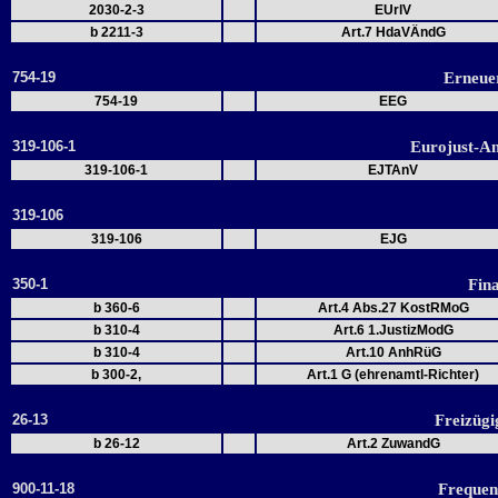
2030-2-3
EUrlV
b 2211-3
Art.7 HdaVÄndG
754-19
Erneue
754-19
EEG
319-106-1
Eurojust-A
319-106-1
EJTAnV
319-106
319-106
EJG
350-1
Fin
b 360-6
Art.4 Abs.27 KostRMoG
b 310-4
Art.6 1.JustizModG
b 310-4
Art.10 AnhRüG
b 300-2,
Art.1 G (ehrenamtl-Richter)
26-13
Freizügi
b 26-12
Art.2 ZuwandG
900-11-18
Frequen