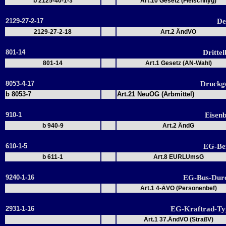
b 2125-40-1-3
Art.10 Gesetz (Fleischhyg)
2129-27-2-17
De
2129-27-2-18
Art.2 ÄndVO
801-14
Drittel
801-14
Art.1 Gesetz (AN-Wahl)
8053-4-17
Druckg
b 8053-7
Art.21 NeuOG (Arbmittel)
910-1
Eisen
b 940-9
Art.2 ÄndG
610-1-5
EG-Bei
b 611-1
Art.8 EURLUmsG
9240-1-16
EG-Bus-Dur
Art.1 4-ÄVO (Personenbef)
2931-1-16
EG-Kraftrad-T
Art.1 37.ÄndVO (StraßV)