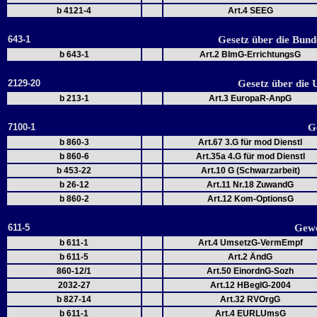
b 4121-4
Art.4 SEEG
643-1
Gesetz über die Bun
b 643-1
Art.2 BImG-ErrichtungsG
2129-20
Gesetz über die
b 213-1
Art.3 EuropaR-AnpG
7100-1
G
b 860-3
Art.67 3.G für mod Dienstl
b 860-6
Art.35a 4.G für mod Dienstl
b 453-22
Art.10 G (Schwarzarbeit)
b 26-12
Art.11 Nr.18 ZuwandG
b 860-2
Art.12 Kom-OptionsG
611-5
Gewe
b 611-1
Art.4 UmsetzG-VermEmpf
b 611-5
Art.2 ÄndG
860-12/1
Art.50 EinordnG-Sozh
2032-27
Art.12 HBeglG-2004
b 827-14
Art.32 RVOrgG
b 611-1
Art.4 EURLUmsG