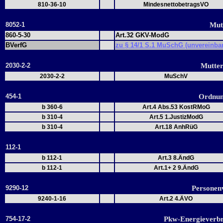
810-36-10
MindesnettobetragsVO
8052-1
Mut
860-5-30
Art.32 GKV-ModG
BVerfG
zu § 14/1 S.1 MuSchG (unvereinbar
2030-2-2
Mutte
2030-2-2
MuSchV
454-1
Ordnun
b 360-6
Art.4 Abs.53 KostRMoG
b 310-4
Art.5 1.JustizModG
b 310-4
Art.18 AnhRüG
112-1
b 112-1
Art.3 8.ÄndG
b 112-1
Art.1+ 2 9.ÄndG
9290-12
Personen
9240-1-16
Art.2 4.ÄVO
754-17-2
Pkw-Energieverb