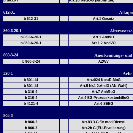
b 8053-7
Art.20 NeuOG (Arbmittel)
612-31
Alkopo
b 612-31
Art.1 Gesetz
860-6-20-1
Altersvors
b 860-6-20-1
Art.1 ÄndVO
b 860-6-20-1
Art.1 2.ÄndVO
860-3-24
Anerkennungs- und
b 860-3-24
AZWV
320-1
Arbe
b 801-14
Art.4/24 KostR-MoG
b 801-14
Art.5 Nr.1 2.ÄndG (AN-Wahl)
b 310-4
Art.7 AnhRüG
b 310-4
Art.4 EG-ProzesskostenhilfeG
b 4121-4
Art.6 SEEG
805-3
b 860-3
Art.83 3.G für mod Dienstl
b 860-3
Art.2b G (EU-Erweiterung)