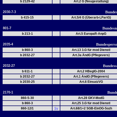
b 2129-42
Art.2 G (Neugestaltung)
2030-7-3
Bundes
b 415-15
Art.5/4 G (Überarb-LPartG)
801-7
Bundesn
b 213-1
Art.5 EuropaR-AnpG
2035-4
Bundesperso
b 860-3
Art.13 3.G für mod Dienstl
b 2032-27
Art.3a ÄndG (Pflegevers)
2032-27
Bundess
b 611-1
Art.2 HBeglG-2004
b 2032-27
Art.1 ÄndG (Pflegevers)
b 2030-25
Art.6 EinsatzVG
2170-1
Bunde
860-5-30
Art.28 GKV-ModG
b 860-3
Art.25 3.G für mod Dienstl
860-12/1
Sy
Art.68/1+2 SGB-EinOG-Sozh