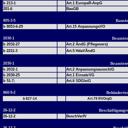
b 213-1
Art.1 EuropaR-AnpG
201-6
BauGB
805-3-5
Bauste
b 8053-6-29
Art.15 AnpassungsVO
2030-1
Beamten
b 2032-27
Art.2 ÄndG (Pflegevers)
b 2211-3
Art.5 HdaVÄndG
2030-1
Beamtenv
b 2032-1
Art.2 AnpassungsausschlG
b 2030-25
Art.1 EinsatzVG
b 51-7;
Art.6 SDGleiG
860-9-2
Behinderten
b 827-14
Art.79 RVOrgG
26-12-2
Beschäftigungs
26-12-2
BeschVerfV
26-12-3