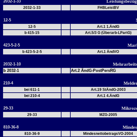
2032-1-33
Leistungsbezü
2032-1-33
FHBLeistBV
12-5
12-5
Art.1 1.ÄndG
b 415-15
Art.5/3 G (Überarb-LPartG)
423-5-2-5
Mar
b 423-5-2-5
Art.1 ÄndVO
2032-1-10
Mehrarbeit
b 2032-1
Art.2 ÄndG-PostPersRG
210-4
Melde
bei 611-1
Art.19 StÄndG-2003
bei 210-4
Art.1 4.ÄndG
29-33
Mikroz
29-33
MZG-2005
810-36-8
Mindes
810-36-9
MindesnettobetragsVO-2004