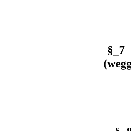
§_7
(wegg