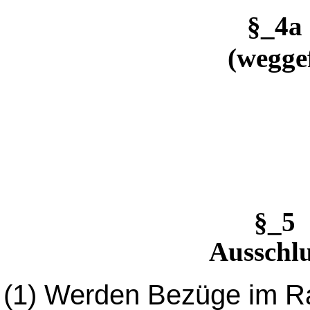
§_4
(wegge
§_5
Ausschlu
(1) Werden Bezüge im R