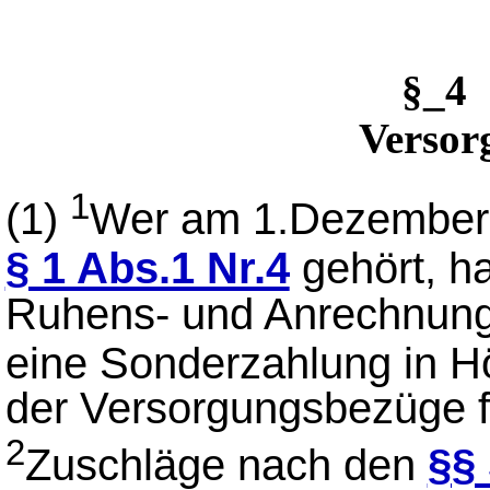
§_4
Versor
1
(1)
Wer am 1.Dezember 
§ 1 Abs.1 Nr.4
gehört, h
Ruhens- und Anrechnungs
eine Sonderzahlung in H
der Versorgungsbezüge f
2
Zuschläge nach den
§§