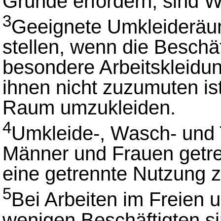
Gründe erfordern, sind
3
Geeignete Umkleideräum
stellen, wenn die Beschäft
besondere Arbeitskleidu
ihnen nicht zuzumuten is
Raum umzukleiden.
4
Umkleide-, Wasch- und T
Männer und Frauen getren
eine getrennte Nutzung 
5
Bei Arbeiten im Freien u
wenigen Beschäftigten s