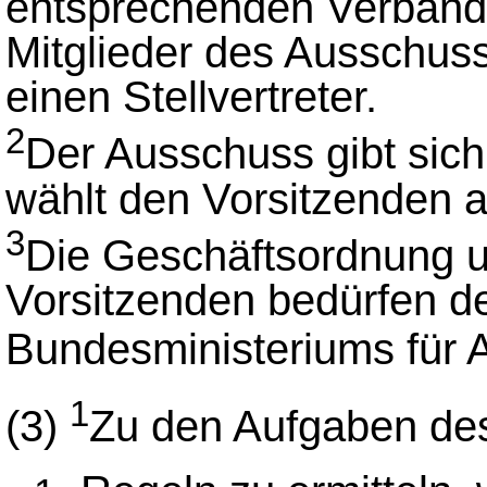
entsprechenden Verbände
Mitglieder des Ausschuss
einen Stellvertreter.
2
Der Ausschuss gibt sic
wählt den Vorsitzenden a
3
Die Geschäftsordnung u
Vorsitzenden bedürfen d
Bundesministeriums für 
1
(3)
Zu den Aufgaben des