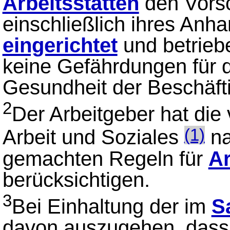
Arbeitsstätten
den Vorsc
einschließlich ihres Anh
eingerichtet
und betrieb
keine Gefährdungen für d
Gesundheit der Beschäft
2
Der Arbeitgeber hat die
Arbeit und Soziales
n
(1)
gemachten Regeln für
Ar
berücksichtigen.
3
Bei Einhaltung der im
S
davon auszugehen, dass 