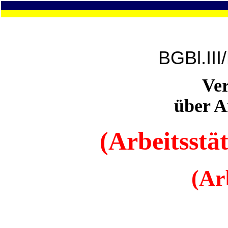
BGBl.III
Ve
über A
(Arbeitsstä
(Ar