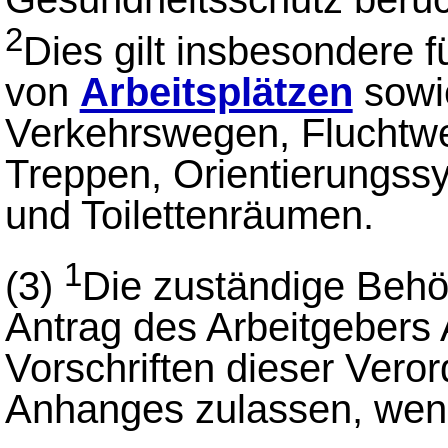
2
Dies gilt insbesondere f
von
Arbeitsplätzen
sowi
Verkehrswegen, Fluchtw
Treppen, Orientierungs
und Toilettenräumen.
1
(3)
Die zuständige Behör
Antrag des Arbeitgeber
Vorschriften dieser Veror
Anhanges zulassen, we