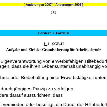
[
Änderungen-2007
][
Änderungen-2006
]
§
§
§
Fördern + Fordern
§_1 SGB-II
Aufgabe und Ziel der Grundsicherung für Arbeitsuchende
 Eigenverantwortung von erwerbsfähigen Hilfebedürft
agen, dass sie ihren Lebensunterhalt unabhängig v
nahme oder Beibehaltung einer Erwerbstätigkeit unter
 durchgängiges Prinzip zu verfolgen.
ere darauf auszurichten, dass
it vermieden oder beseitigt, die Dauer der Hilfebedür