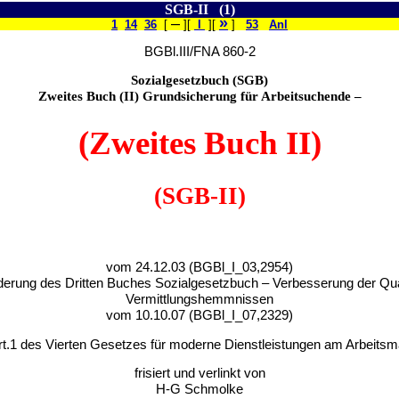
SGB-II (1)
–
»
1
14
36
[
][
I
][
]
53
Anl
BGBl.III/FNA 860-2
Sozialgesetzbuch (SGB)
Zweites Buch (II) Grundsicherung für Arbeitsuchende –
(Zweites Buch II)
(SGB-II)
vom 24.12.03 (BGBl_I_03,2954)
Änderung des Dritten Buches Sozialgesetzbuch – Verbesserung der Q
Vermittlungshemmnissen
vom 10.10.07 (BGBl_I_07,2329)
rt.1 des Vierten Gesetzes für moderne Dienstleistungen am Arbeitsm
frisiert und verlinkt von
H-G Schmolke