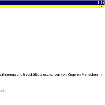
1-13
‹
[
]
ualifizierung und Beschäftigungschancen von jüngeren Menschen mit
arkt