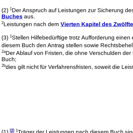
1
(2)
Der Anspruch auf Leistungen zur Sicherung d
Buches
aus.
2
Leistungen nach dem
Vierten Kapitel des Zwölf
1
(3)
Stellen Hilfebedürftige trotz Aufforderung eine
diesem Buch den Antrag stellen sowie Rechtsbehel
2a
Der Ablauf von Fristen, die ohne Verschulden der
Buch;
2b
dies gilt nicht für Verfahrensfristen, soweit die 
(2)
1
(1)
Träger der Leistungen nach diesem Buch sin