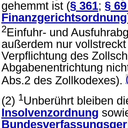
gehemmt ist (
§ 361
;
§ 69
Finanzgerichtsordnung
2
Einfuhr- und Ausfuhra
außerdem nur vollstreckt
Verpflichtung des Zollsch
Abgabenentrichtung nicht 
Abs.2 des Zollkodexes).
1
(2)
Unberührt bleiben di
Insolvenzordnung
sowi
Bundesverfassungsger