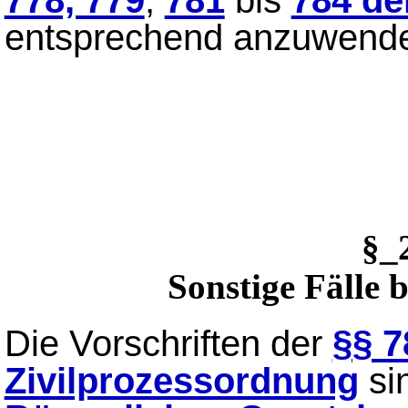
778, 779
,
781
bis
784 de
entsprechend anzuwend
§_
Sonstige Fälle 
Die Vorschriften der
§§ 7
Zivilprozessordnung
si