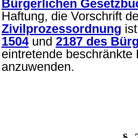
Bürgerlichen Gesetzbu
Haftung, die Vorschrift d
Zivilprozessordnung
is
1504
und
2187 des Bür
eintretende beschränkte
anzuwenden.
§_