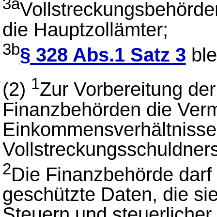
3a
Vollstreckungsbehörde
die Hauptzollämter;
3b
§ 328 Abs.1 Satz 3
ble
1
(2)
Zur Vorbereitung der
Finanzbehörden die Ver
Einkommensverhältnisse
Vollstreckungsschuldners
2
Die Finanzbehörde darf
geschützte Daten, die si
Steuern und steuerliche