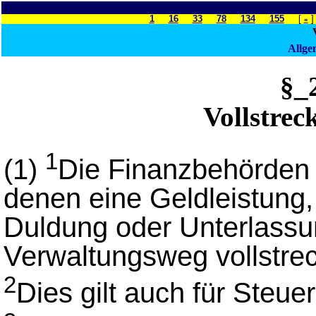
1
16
33
78
134
155
[
«
Allge
§_
Vollstre
1
(1)
Die Finanzbehörden 
denen eine Geldleistung,
Duldung oder Unterlassun
Verwaltungsweg vollstre
2
Dies gilt auch für Steu