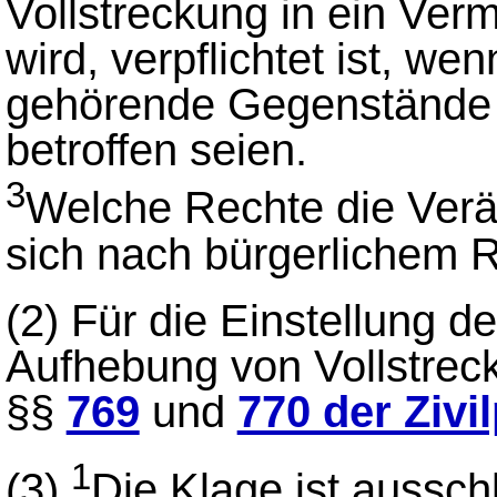
Vollstreckung in ein Ver
wird, verpflichtet ist, w
gehörende Gegenstände 
betroffen seien.
3
Welche Rechte die Verä
sich nach bürgerlichem R
(2)
Für die Einstellung de
Aufhebung von Vollstre
§§
769
und
770 der Ziv
1
(3)
Die Klage ist aussch