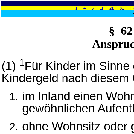
1
4
6
11
21
31
[
§_6
Anspruc
1
(1)
Für Kinder im Sinne
Kindergeld nach diesem 
im Inland einen Wohn
gewöhnlichen Aufenth
ohne Wohnsitz oder 