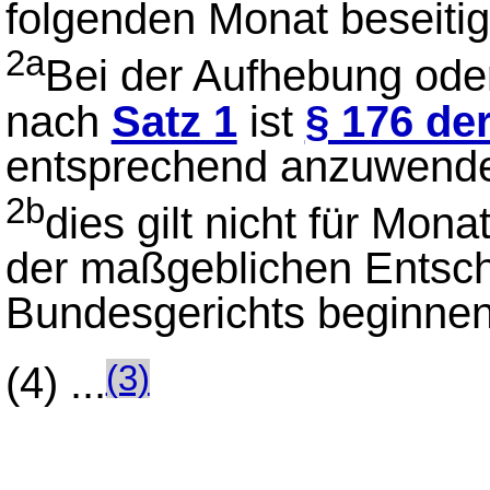
folgenden Monat beseitig
2a
Bei der Aufhebung ode
nach
Satz 1
ist
§ 176 d
entsprechend anzuwend
2b
dies gilt nicht für Mon
der maßgeblichen Entsch
Bundesgerichts beginnen
(4)
...
(3)