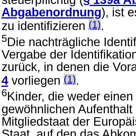
Abgabenordnung
), ist
zu identifizieren
.
(1)
5
Die nachträgliche Identi
Vergabe der Identifikati
zurück, in denen die Vo
4
vorliegen
.
(1)
6
Kinder, die weder einen
gewöhnlichen Aufenthalt 
Mitgliedstaat der Europä
Staat, auf den das Abk