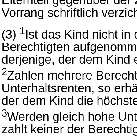
Elternteil gegenüber der 
Vorrang schriftlich verzich
1
(3)
Ist das Kind nicht in
Berechtigten aufgenomme
derjenige, der dem Kind e
2
Zahlen mehrere Berecht
Unterhaltsrenten, so erhä
der dem Kind die höchste
3
Werden gleich hohe Unte
zahlt keiner der Berechti