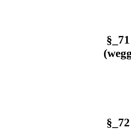
§_7
(wegg
§_7