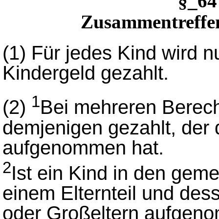
§_6
Zusammentreffe
(1)
Für jedes Kind wird n
Kindergeld gezahlt.
1
(2)
Bei mehreren Berech
demjenigen gezahlt, der 
aufgenommen hat.
2
Ist ein Kind in den gem
einem Elternteil und des
oder Großeltern aufgen