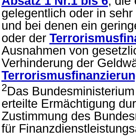
Absatz 1 Nr.1 bis 6
, die
gelegentlich oder in se
und bei denen ein gerin
oder der
Terrorismusfin
Ausnahmen von gesetzlic
Verhinderung der Geldwä
Terrorismusfinanzieru
2
Das Bundesministerium 
erteilte Ermächtigung d
Zustimmung des Bundesra
für Finanzdienstleistungs