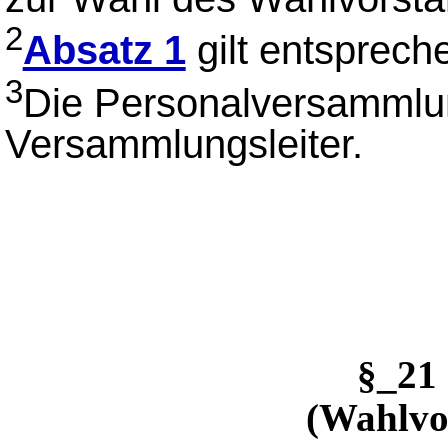
2
Absatz 1
gilt entsprech
3
Die Personalversammlun
Versammlungsleiter.
§_21
(Wahlvo