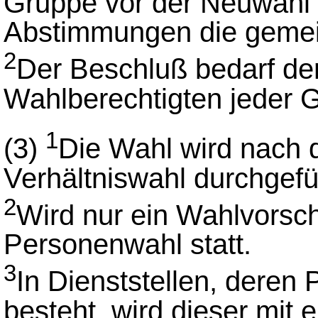
Gruppe vor der Neuwahl 
Abstimmungen die gemei
2
Der Beschluß bedarf der
Wahlberechtigten jeder 
1
(3)
Die Wahl wird nach 
Verhältniswahl durchgefü
2
Wird nur ein Wahlvorschl
Personenwahl statt.
3
In Dienststellen, deren 
besteht, wird dieser mit