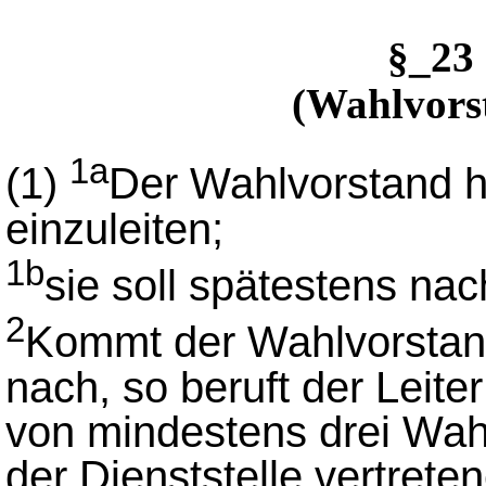
§_23
(Wahlvors
1a
(1)
Der Wahlvorstand h
einzuleiten;
1b
sie soll spätestens na
2
Kommt der Wahlvorstand 
nach, so beruft der Leiter
von mindestens drei Wahl
der Dienststelle vertret