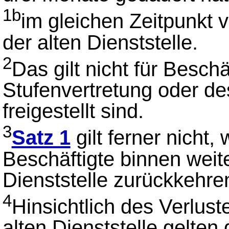
1b
im gleichen Zeitpunkt v
der alten Dienststelle.
2
Das gilt nicht für Beschä
Stufenvertretung oder d
freigestellt sind.
3
Satz 1
gilt ferner nicht,
Beschäftigte binnen weit
Dienststelle zurückkehre
4
Hinsichtlich des Verlust
alten Dienststelle gelten