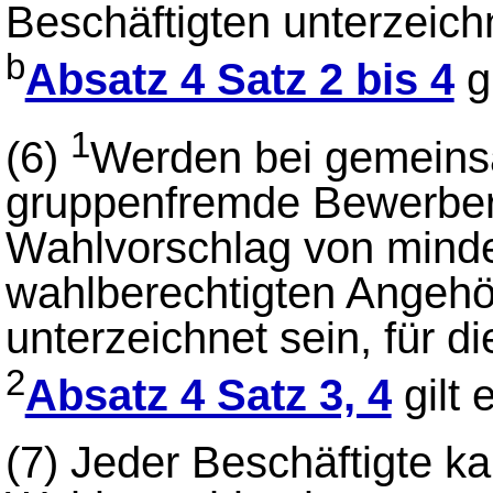
Beschäftigten unterzeichn
b
Absatz 4 Satz 2 bis 4
g
1
(6)
Werden bei gemeins
gruppenfremde Bewerber
Wahlvorschlag von minde
wahlberechtigten Angehö
unterzeichnet sein, für d
2
Absatz 4 Satz 3, 4
gilt 
(7)
Jeder Beschäftigte k