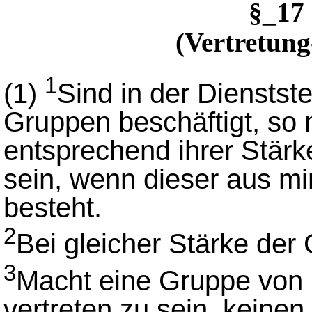
§_17
(Vertretun
1
(1)
Sind in der Dienstst
Gruppen beschäftigt, so
entsprechend ihrer Stärk
sein, wenn dieser aus mi
besteht.
2
Bei gleicher Stärke der
3
Macht eine Gruppe von 
vertreten zu sein, keinen