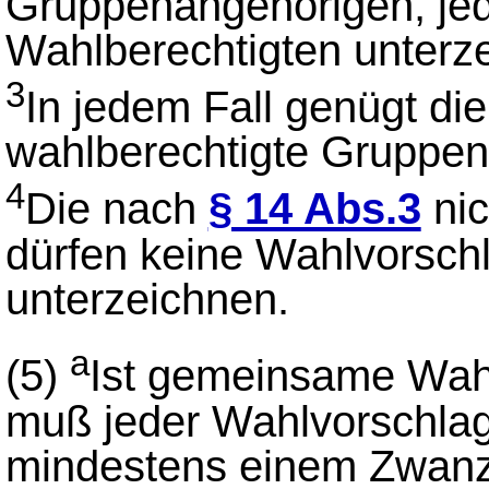
Gruppenangehörigen, jed
Wahlberechtigten unterze
3
In jedem Fall genügt di
wahlberechtigte Gruppen
4
Die nach
§ 14 Abs.3
nic
dürfen keine Wahlvorsc
unterzeichnen.
a
(5)
Ist gemeinsame Wah
muß jeder Wahlvorschlag
mindestens einem Zwanzi