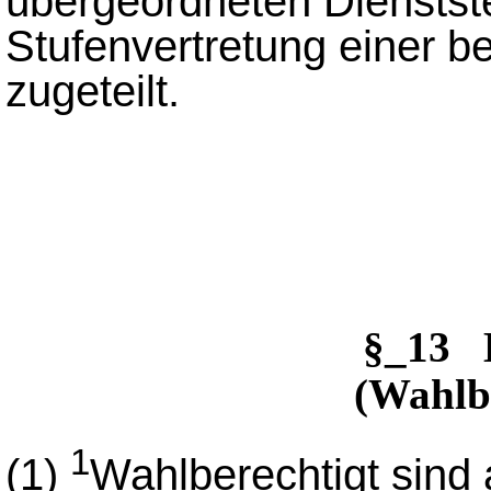
übergeordneten Dienstst
Stufenvertretung einer b
zugeteilt.
§_13 
(Wahlb
1
(1)
Wahlberechtigt sind 