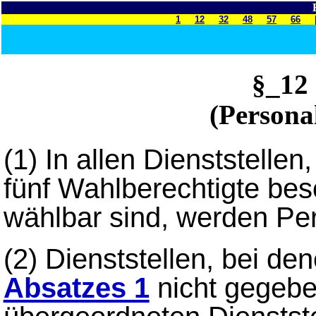
1
12
32
48
57
66
§_12
(Persona
(1) In allen Dienststelle
fünf Wahlberechtigte bes
wählbar sind, werden Per
(2) Dienststellen, bei d
Absatzes 1
nicht gegebe