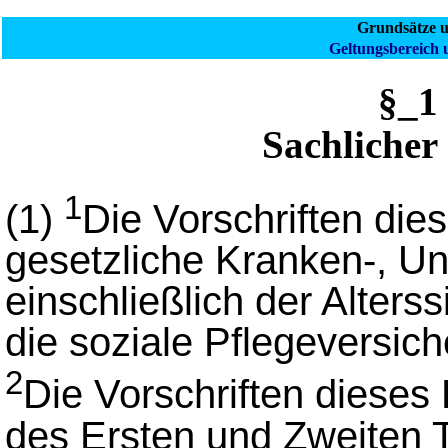
Grundsätze 
Geltungsbereich
§_1
Sachlicher
1
(1)
Die Vorschriften die
gesetzliche Kranken-, Un
einschließlich der Alters
die soziale Pflegeversic
2
Die Vorschriften diese
des Ersten und Zweiten T