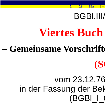
1
19
28a
[
–
BGBl.II
Viertes Buch
– Gemeinsame Vorschrifte
(S
vom 23.12.76
in der Fassung der B
(BGBl_I_