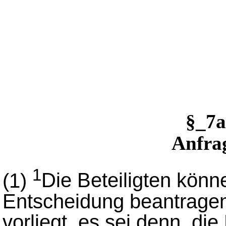
§_7
Anfra
1
(1)
Die Beteiligten könne
Entscheidung beantragen
vorliegt, es sei denn, die