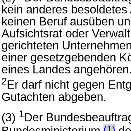
kein anderes besoldetes
keinen Beruf ausüben un
Aufsichtsrat oder Verwal
gerichteten Unternehmen
einer gesetzgebenden Kö
eines Landes angehören
2
Er darf nicht gegen Entg
Gutachten abgeben.
1
(3)
Der Bundesbeauftra
Bundesministerium
des
(1)