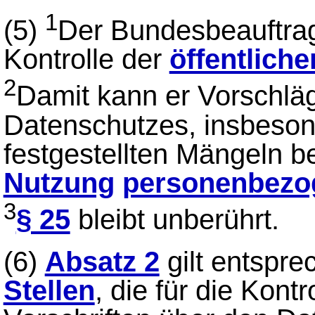
1
(5)
Der Bundesbeauftragt
Kontrolle der
öffentliche
2
Damit kann er Vorschlä
Datenschutzes, insbeson
festgestellten Mängeln b
Nutzung
personenbezo
3
§ 25
bleibt unberührt.
(6)
Absatz 2
gilt entspre
Stellen
, die für die Kont