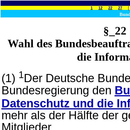
1
12
22
27
Bund
§_2
Wahl des Bundesbeauftra
die Inform
1
(1)
Der Deutsche Bundes
Bundesregierung den
Bu
Datenschutz und die Inf
mehr als der Hälfte der g
Mitglieder.