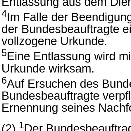
Entlassung aus dem Diens
4
Im Falle der Beendigung
der Bundesbeauftragte 
vollzogene Urkunde.
5
Eine Entlassung wird m
Urkunde wirksam.
6
Auf Ersuchen des Bundes
Bundesbeauftragte verpfli
Ernennung seines Nachfo
1
(2)
Der Bundesbeauftrag