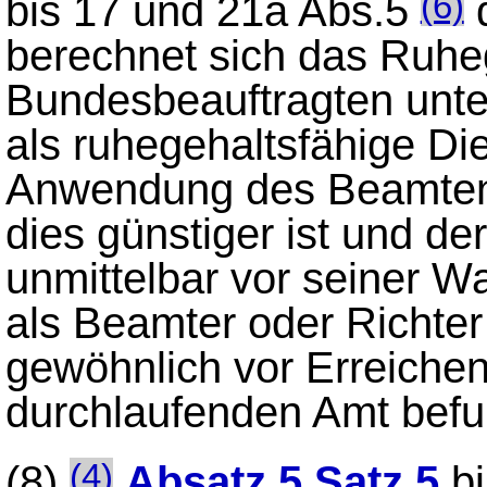
bis 17 und 21a Abs.5
d
(6)
berechnet sich das Ruhe
Bundesbeauftragten unte
als ruhegehaltsfähige Di
Anwendung des Beamten
dies günstiger ist und d
unmittelbar vor seiner 
als Beamter oder Richter
gewöhnlich vor Erreiche
durchlaufenden Amt befu
(8)
Absatz 5 Satz 5
b
(4)