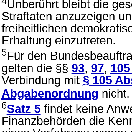
4
Unberührt bleibt die ges
Straftaten anzuzeigen u
freiheitlichen demokrati
Erhaltung einzutreten.
5
Für den Bundesbeauftrag
gelten die §§
93
,
97
,
105
Verbindung mit
§ 105 Ab
Abgabenordnung
nicht
6
Satz 5
findet keine Anw
Finanzbehörden die Kenn