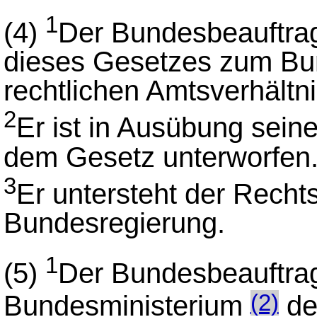
1
(4)
Der Bundesbeauftra
dieses Gesetzes zum Bund
rechtlichen Amtsverhältni
2
Er ist in Ausübung sei
dem Gesetz unterworfen
3
Er untersteht der Rechts
Bundesregierung.
1
(5)
Der Bundesbeauftrag
Bundesministerium
des
(2)