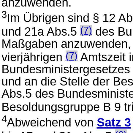
anzuwenden.
3
Im Übrigen sind § 12 Ab
und 21a Abs.5
des Bun
(7)
Maßgaben anzuwenden, d
vierjährigen
Amtszeit i
(7)
Bundesministergesetzes 
und an die Stelle der Be
Abs.5 des Bundesministe
Besoldungsgruppe B 9 tri
4
Abweichend von
Satz 3