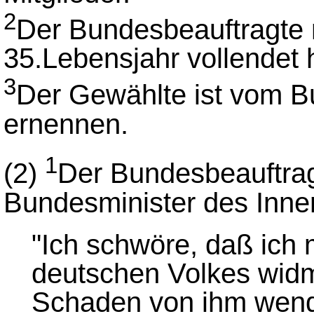
2
Der Bundesbeauftragte 
35.Lebensjahr vollendet 
3
Der Gewählte ist vom B
ernennen.
1
(2)
Der Bundesbeauftra
Bundesminister des Inner
"Ich schwöre, daß ich
deutschen Volkes wid
Schaden von ihm wend