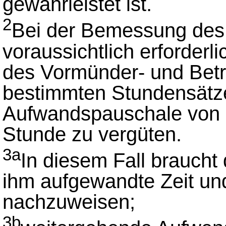
gewährleistet ist.
2
Bei der Bemessung des 
voraussichtlich erforderli
des Vormünder- und Bet
bestimmten Stundensätze
Aufwandspauschale von 3
Stunde zu vergüten.
3a
In diesem Fall braucht
ihm aufgewandte Zeit und
nachzuweisen;
3b