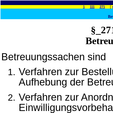
1
111
271
[
Be
§_2
Betre
Betreuungssachen sind
Verfahren zur Bestel
Aufhebung der Betre
Verfahren zur Anord
Einwilligungsvorbeha