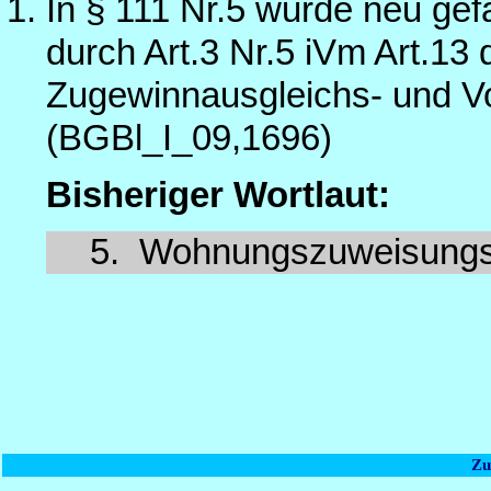
In § 111 Nr.5 wurde neu gef
durch Art.3 Nr.5 iVm Art.1
Zugewinnausgleichs- und V
(BGBl_I_09,1696)
Bisheriger Wortlaut:
5.
Wohnungszuweisungs-
Zu