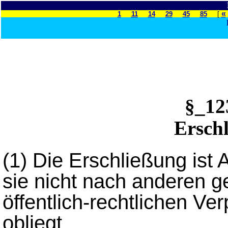
«
1
11
14
29
45
85
[
§_1
Erschl
(1) Die Erschließung ist
sie nicht nach anderen g
öffentlich-rechtlichen V
obliegt.