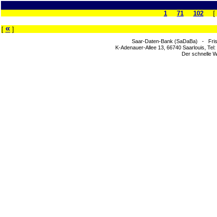
1
71
102
[
«
[
]
Saar-Daten-Bank (SaDaBa) - Fris
K-Adenauer-Allee 13, 66740 Saarlouis, Tel
Der schnelle W