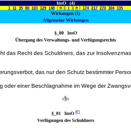
InsO (4)
«
»
1
11
35
80
103
129
148
[
][
I
][
]
174
217
270
304
335
Wirkungen (1)
Allgemeine Wirkungen
§_80 InsO
Übergang des Verwaltungs- und Verfügungsrechts
eht das Recht des Schuldners, das zur Insolvenzm
rungsverbot, das nur den Schutz bestimmter Pers
ung oder einer Beschlagnahme im Wege der Zwangsvol
§
§
§
(F)
§_81 InsO
Verfügungen des Schuldners