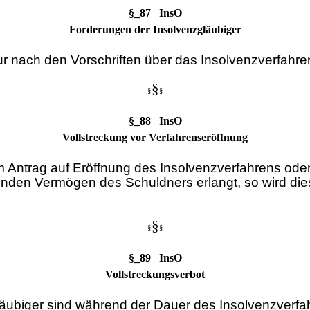
§_87 InsO
Forderungen der Insolvenzgläubiger
r nach den Vorschriften über das Insolvenzverfahren
§
§
§
§_88 InsO
Vollstreckung vor Verfahrenseröffnung
em Antrag auf Eröffnung des Insolvenzverfahrens od
den Vermögen des Schuldners erlangt, so wird dies
§
§
§
§_89 InsO
Vollstreckungsverbot
läubiger sind während der Dauer des Insolvenzverfa