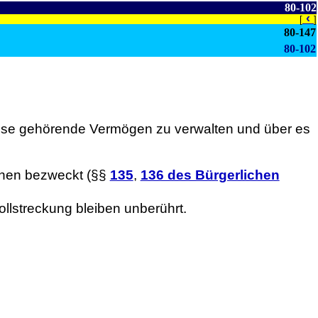
80-102
‹
[
]
80-147
80-102
asse gehörende Vermögen zu verwalten und über es
onen bezweckt (§§
135
,
136 des Bürgerlichen
lstreckung bleiben unberührt.