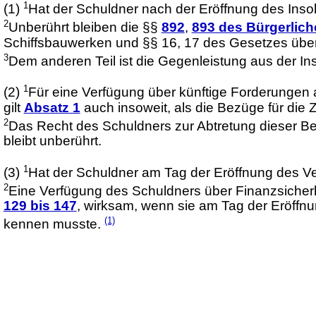
1
(1)
Hat der Schuldner nach der Eröffnung des Inso
2
Unberührt bleiben die §§
892
,
893 des Bürgerlic
Schiffsbauwerken und §§ 16, 17 des Gesetzes über
3
Dem anderen Teil ist die Gegenleistung aus der I
1
(2)
Für eine Verfügung über künftige Forderungen 
gilt
Absatz 1
auch insoweit, als die Bezüge für die 
2
Das Recht des Schuldners zur Abtretung dieser Be
bleibt unberührt.
1
(3)
Hat der Schuldner am Tag der Eröffnung des Ver
2
Eine Verfügung des Schuldners über Finanzsicher
129 bis 147
, wirksam, wenn sie am Tag der Eröffnu
(1)
kennen musste.