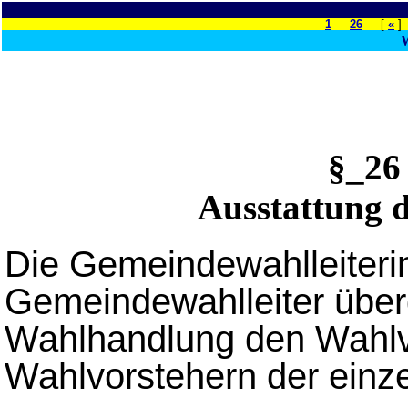
1
26
[
«
]
W
§_2
Ausstattung 
Die Gemeindewahlleiteri
Gemeindewahlleiter überg
Wahlhandlung den Wahlv
Wahlvorstehern der einz