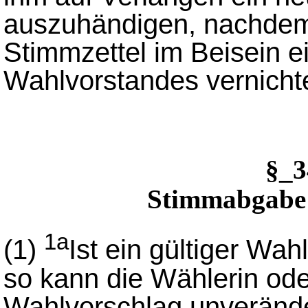
auszuhändigen, nachdem 
Stimmzettel im Beisein e
Wahlvorstandes vernichte
§_
Stimmabgabe 
1a
(1)
Ist ein gültiger Wa
so kann die Wählerin od
Wahlvorschlag unveränd