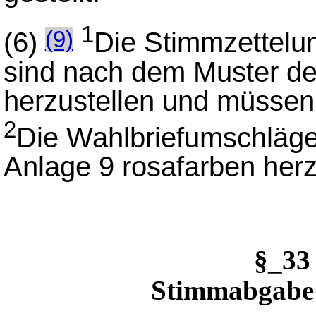
1
(6)
Die Stimmzettelum
(9)
sind nach dem Muster der
herzustellen und müssen
2
Die Wahlbriefumschläge
Anlage 9 rosafarben herz
§_3
Stimmabgabe 