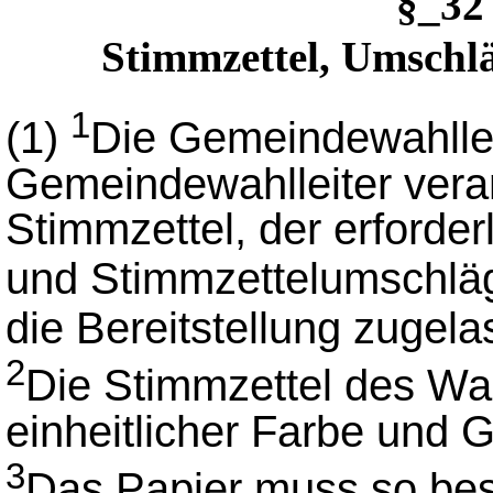
§_3
Stimmzettel, Umschlä
1
(1)
Die Gemeindewahllei
Gemeindewahlleiter veran
Stimmzettel, der erforde
und Stimmzettelumschl
die Bereitstellung zuge
2
Die Stimmzettel des Wa
einheitlicher Farbe und 
3
Das Papier muss so bes