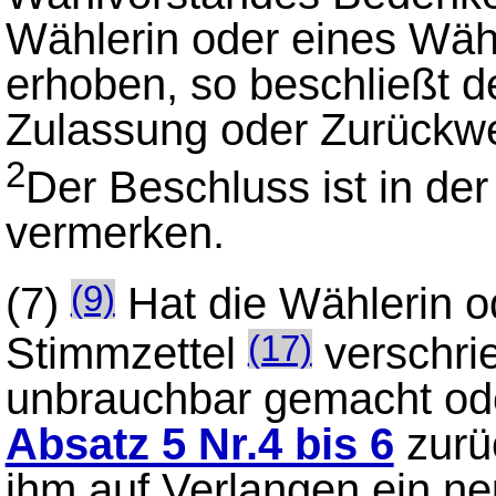
Wählerin oder eines Wä
erhoben, so beschließt d
Zulassung oder Zurückw
2
Der Beschluss ist in der
vermerken.
(7)
Hat die Wählerin o
(9)
Stimmzettel
verschri
(17)
unbrauchbar gemacht ode
Absatz 5 Nr.4 bis 6
zurüc
ihm auf Verlangen ein ne