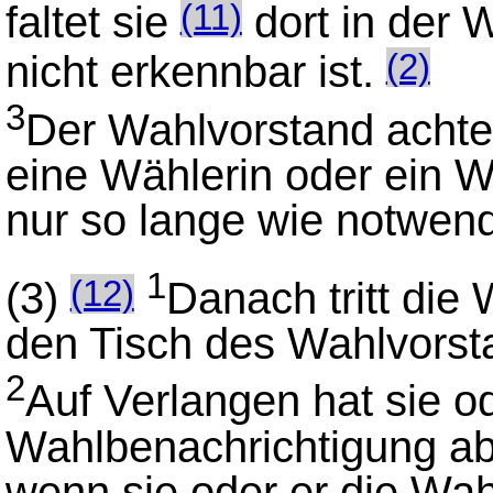
faltet sie
dort in der 
(11)
nicht erkennbar ist.
(2)
3
Der Wahlvorstand achtet
eine Wählerin oder ein W
nur so lange wie notwendi
1
(3)
Danach tritt die
(12)
den Tisch des Wahlvorst
2
Auf Verlangen hat sie od
Wahlbenachrichtigung a
wenn sie oder er die Wah