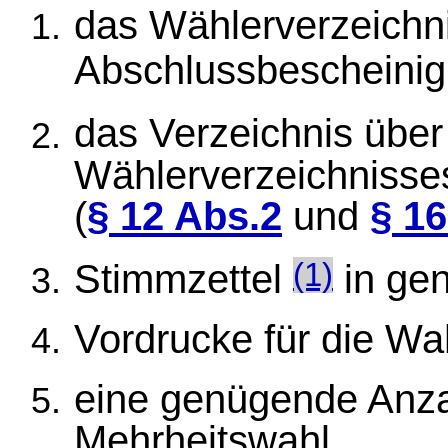
das Wählerverzeichni
Abschlussbescheini
das Verzeichnis übe
Wählerverzeichnisse
(
§ 12 Abs.2
und
§ 16
Stimmzettel
in ge
(1)
Vordrucke für die Wah
eine genügende Anzah
Mehrheitswahl,