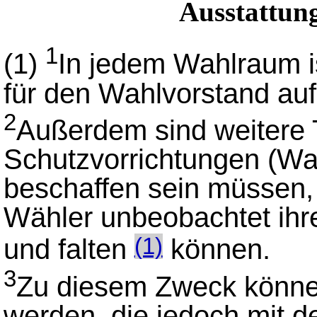
Ausstattun
1
(1)
In jedem Wahlraum i
für den Wahlvorstand auf
2
Außerdem sind weitere T
Schutzvorrichtungen (Wah
beschaffen sein müssen,
Wähler unbeobachtet ihr
und falten
können.
(1)
3
Zu diesem Zweck könne
werden, die jedoch mit 