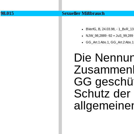
98.015
Sexueller Mißbrauch
BVerfG, B, 24.03.98, - 1_BvR_13
NJW_98,2889 -92 = JuS_99,289
GG_Art.1 Abs.1, GG_Art.2 Abs.
Die Nennu
Zusammenha
GG geschü
Schutz der
allgemeinen