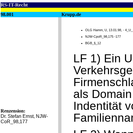
RS-IT-Recht
98.001
Krupp.de
OLG Hamm, U, 13.01.98, - 4_U_
NJW-CpoR_98,175 -177
BGB_§_12
LF 1) Ein 
Verkehrsge
Firmenschl
als Domain 
Indentität 
Renzension:
Familienna
Dr. Stefan Ernst, NJW-
CoR_98,177