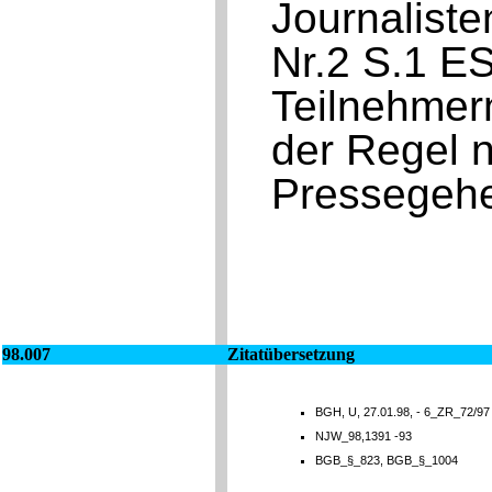
Journaliste
Nr.2 S.1 E
Teilnehmer
der Regel n
Pressegehe
98.007
Zitatübersetzung
BGH, U, 27.01.98, - 6_ZR_72/97 
NJW_98,1391 -93
BGB_§_823, BGB_§_1004