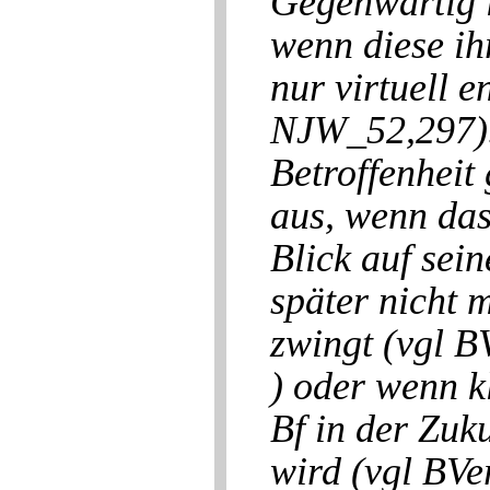
Gegenwärtig i
wenn diese ih
nur virtuell 
NJW_52,297).
Betroffenheit
aus, wenn das
Blick auf sei
später nicht 
zwingt (vgl 
) oder wenn k
Bf in der Zuk
wird (vgl BV