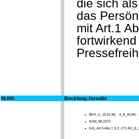
die sich a
das Persönl
mit Art.1 A
fortwirkend
Pressefreih
98.006
Bewirtung-Jurnalist
BFH, U, 15.01.98, - 4_R_81/96 -
NJW_98,1973
GG_Art.5 Abs.1 S.2; (77) AO_§_1