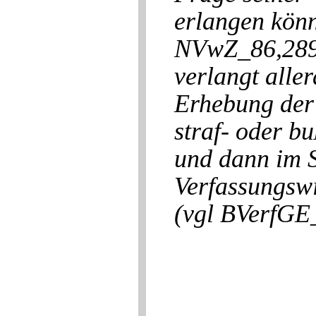
erlangen könn
NVwZ_86,289 
verlangt aller
Erhebung der
straf- oder b
und dann im S
Verfassungswi
(vgl BVerfGE_