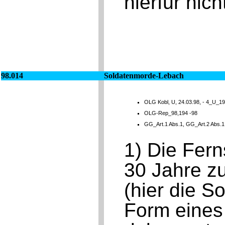
hierfür nich
98.014
Soldatenmorde-Lebach
OLG Kobl, U, 24.03.98, - 4_U_19
OLG-Rep_98,194 -98
GG_Art.1 Abs.1, GG_Art.2 Abs.
1) Die Fern
30 Jahre z
(hier die S
Form eines