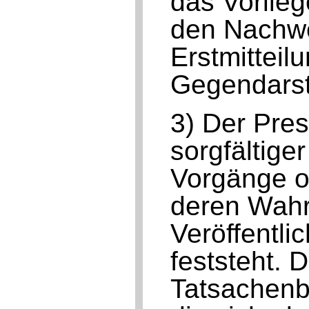
das Vorlieg
den Nachwe
Erstmitteil
Gegendarst
3) Der Pres
sorgfältig
Vorgänge o
deren Wahrh
Veröffentli
feststeht. D
Tatsachenb