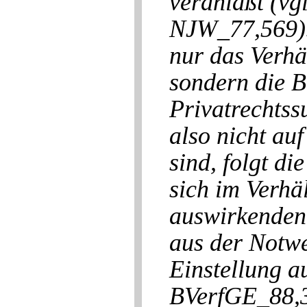
veranlaßt (v
NJW_77,569). 
nur das Verhä
sondern die 
Privatrechtss
also nicht au
sind, folgt di
sich im Verhäl
auswirkenden
aus der Notwe
Einstellung a
BVerfGE_88,3