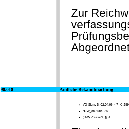
Zur Reichw
verfassungs
Prüfungsbe
Abgeordnet
98.018
Amtliche Bekanntmachung
VG Sigm, B, 02.04.98, - 7_K_289
NJW_88,3584 -86
(BW) PresseG_§_4