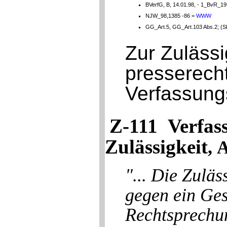
BVerfG, B, 14.01.98, - 1_BvR_19
NJW_98,1385 -86 =
WWW
GG_Art.5, GG_Art.103 Abs.2; (
Zur Zulässi
presserecht
Verfassung
Z-111 Verfas
Zulässigkeit
, 
"... Die Zulä
gegen ein Ges
Rechtsprechu