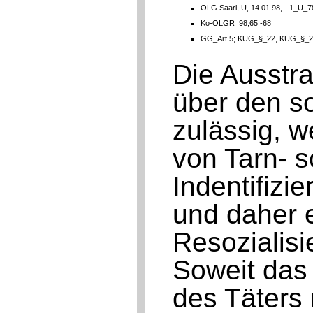
OLG Saarl, U, 14.01.98, - 1_U_7
Ko-OLGR_98,65 -68
GG_Art.5; KUG_§_22, KUG_§_
Die Ausstr
über den s
zulässig, 
von Tarn- s
Indentifizi
und daher 
Resozialisi
Soweit das 
des Täters 