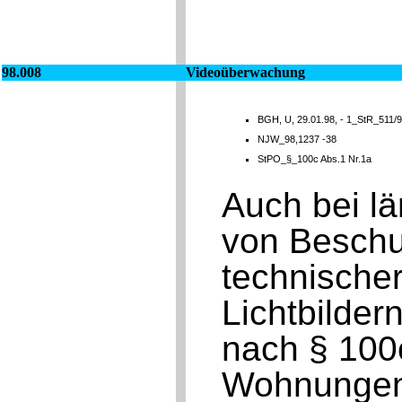
98.008
Videoüberwachung
BGH, U, 29.01.98, - 1_StR_511/9
NJW_98,1237 -38
StPO_§_100c Abs.1 Nr.1a
Auch bei lä
von Beschul
technischer
Lichtbilder
nach § 100
Wohnungen 