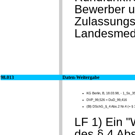
Bewerber u
Zulassungs
Landesmedi
98.013
Daten-Weitergabe
KG Berlin, B, 18.03.98, - 1_Ss_3
DVP_99,526 = DuD_99,416
(Bl) DSchG_§_4 Abs.2 Nr.4 (= §
LF 1) Ein "
des § 4 Abs