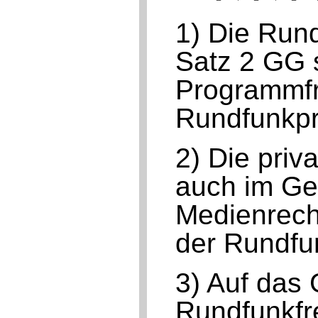
1) Die Rund
Satz 2 GG 
Programmfre
Rundfunkp
2) Die priv
auch im Ge
Medienrech
der Rundfun
3) Auf das 
Rundfunkfr