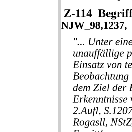
Z-114 Begriff
NJW_98,1237, 
"... Unter ein
unauffällige 
Einsatz von t
Beobachtung e
dem Ziel der 
Erkenntnisse 
2.Aufl, S.12
Rogasll, NStZ