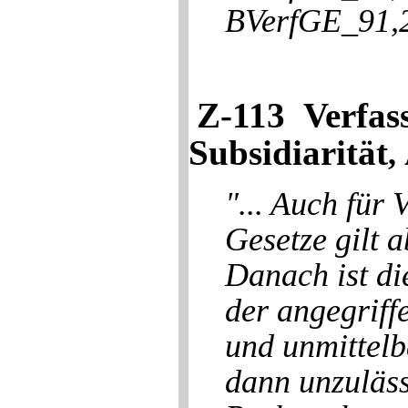
BVerfGE_91,2
Z-113 Verfas
Subsidiarität
,
"... Auch für
Gesetze gilt 
Danach ist di
der angegriff
und unmittelb
dann unzuläss