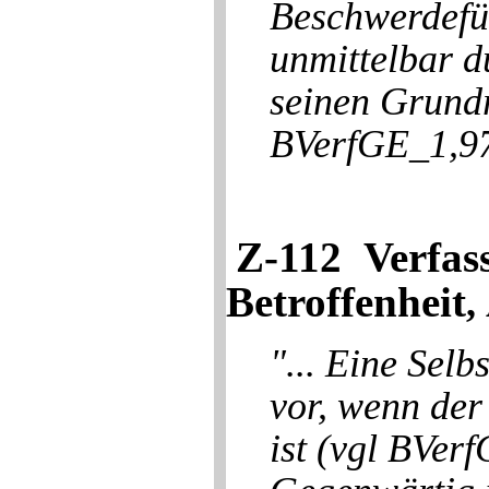
Beschwerdefüh
unmittelbar d
seinen Grundr
BVerfGE_1,97 
Z-112 Verfas
Betroffenheit
,
"... Eine Selb
vor, wenn der
ist (vgl BVe