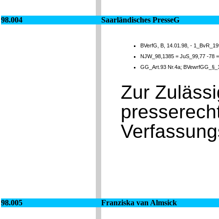
98.004
Saarländisches PresseG
BVerfG, B, 14.01.98, - 1_BvR_19
NJW_98,1385 = JuS_99,77 -78 
GG_Art.93 Nr.4a; BVewrfGG_§_
Zur Zulässi
presserecht
Verfassun
98.005
Franziska van Almsick