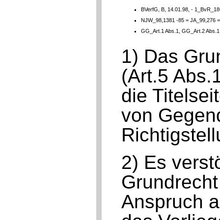
BVerfG, B, 14.01.98, - 1_BvR_18
NJW_98,1381 -85 = JA_99,276 
GG_Art.1 Abs.1, GG_Art.2 Abs.
1) Das Grun
(Art.5 Abs.
die Titelse
von Gegend
Richtigstel
2) Es verst
Grundrecht 
Anspruch a