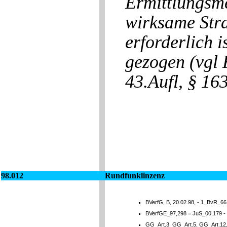
Ermittlungsme
wirksame Stra
erforderlich i
gezogen (vgl
43.Aufl, § 163
98.012
Rundfunklinzenz
BVerfG, B, 20.02.98, - 1_BvR_66
BVerfGE_97,298 = JuS_00,179 -
GG_Art.3, GG_Art.5, GG_Art.12,