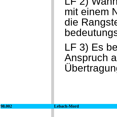
LF 2) Wann
mit einem N
die Rangst
bedeutungs
LF 3) Es be
Anspruch au
Übertragun
98.002
Lebach-Mord