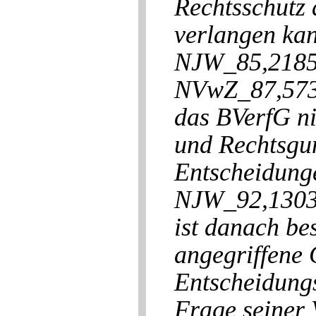
Rechtsschutz 
verlangen ka
NJW_85,2185
NVwZ_87,573 )
das BVerfG ni
und Rechtsgu
Entscheidunge
NJW_92,1303 
ist danach be
angegriffene 
Entscheidungs
Frage seiner