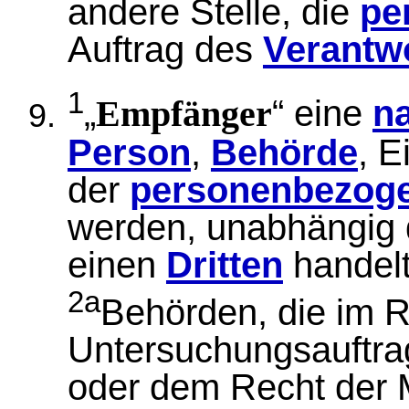
andere Stelle, die
pe
Auftrag des
Verantwo
1
„
“ eine
na
Empfänger
Person
,
Behörde
, E
der
personenbezog
werden, unabhängig d
einen
Dritten
handelt
2a
Behörden, die im 
Untersuchungsauftra
oder dem Recht der M