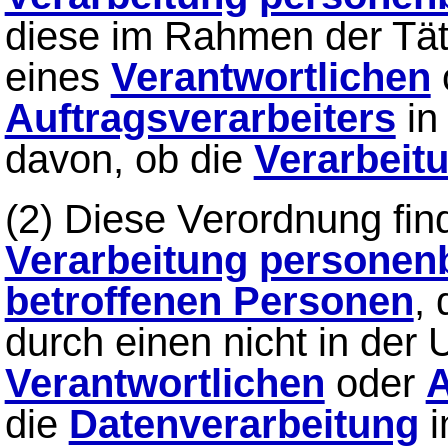
diese im Rahmen der Tät
eines
Verantwortlichen
Auftragsverarbeiters
in
davon, ob die
Verarbeit
(2) Diese Verordnung fi
Verarbeitung
personen
betroffenen Personen
, 
durch einen nicht in der
Verantwortlichen
oder
A
die
Datenverarbeitung
i