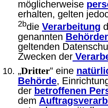
möglicherweise
pers
erhalten, gelten jedo
2b
die
Verarbeitung
d
genannten
Behörde
geltenden Datenschu
Zwecken der
Verarb
„
“ eine
natürl
Dritter
Behörde
, Einrichtun
der
betroffenen Per
dem
Auftragsverarb