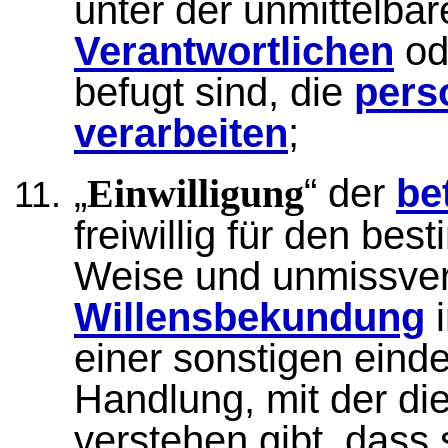
unter der unmittelba
Verantwortlichen
od
befugt sind, die
pers
verarbeiten
;
„
“ der
be
Einwilligung
freiwillig für den bes
Weise und unmissver
Willensbekundung
i
einer sonstigen eind
Handlung, mit der di
verstehen gibt, dass 