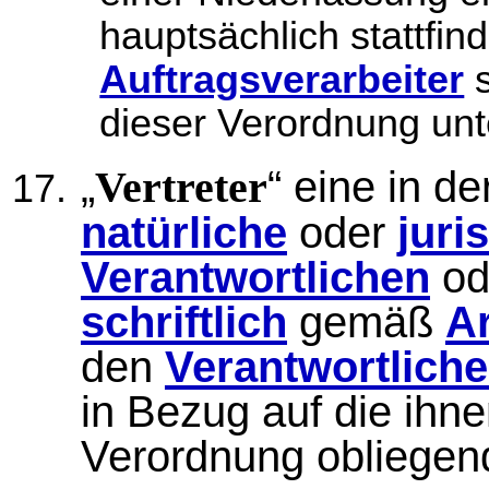
hauptsächlich stattfin
Auftragsverarbeiter
s
dieser Verordnung unte
„
“ eine in d
Vertreter
natürliche
oder
juri
Verantwortlichen
od
schriftlich
gemäß
Ar
den
Verantwortlich
in Bezug auf die ihne
Verordnung obliegende