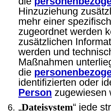
die
personenbezoge
Hinzuziehung zusätzl
mehr einer spezifisc
zugeordnet werden k
zusätzlichen Informa
werden und technisc
Maßnahmen unterlieg
die
personenbezoge
identifizierten oder i
Person
zugewiesen 
„
“ jede s
Dateisystem