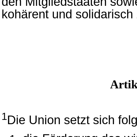
den Mitgliedstaaten sowi
kohärent und solidarisch 
Arti
1
Die Union setzt sich fol