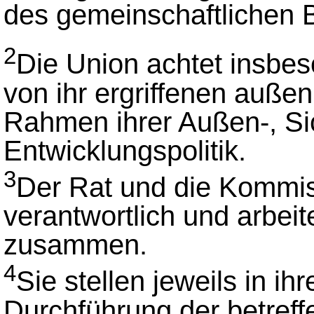
des gemeinschaftlichen Be
2
Die Union achtet insbes
von ihr ergriffenen auß
Rahmen ihrer Außen-, Sic
Entwicklungspolitik.
3
Der Rat und die Kommis
verantwortlich und arbei
zusammen.
4
Sie stellen jeweils in i
Durchführung der betreffe