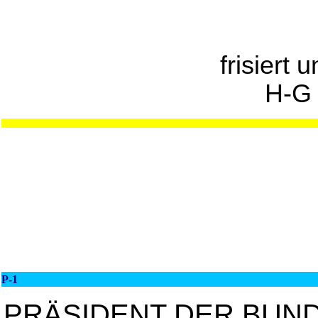
frisiert 
H-G
P-1
PRÄSIDENT DER BUN