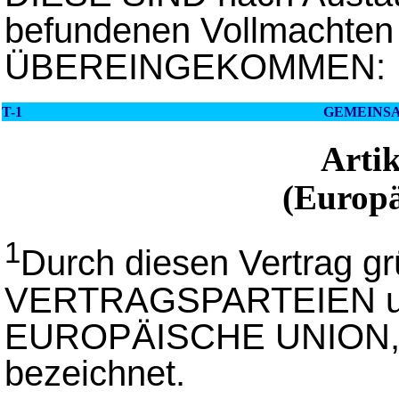
befundenen Vollmachten 
ÜBEREINGEKOMMEN:
T-1
GEMEINS
Arti
(Europä
1
Durch diesen Vertrag 
VERTRAGSPARTEIEN unt
EUROPÄISCHE UNION, im
bezeichnet.