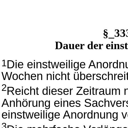
§_3
Dauer der eins
Die einstweilige Anordn
1
Wochen nicht überschrei
2
Reicht dieser Zeitraum 
Anhörung eines Sachvers
einstweilige Anordnung v
3