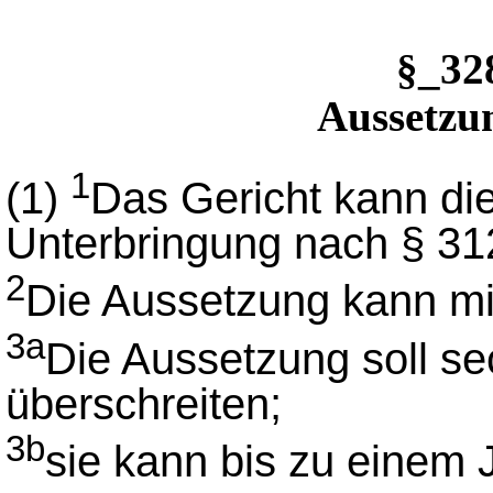
§_3
Aussetzun
1
(1)
Das Gericht kann die
Unterbringung nach § 312
2
Die Aussetzung kann mi
3a
Die Aussetzung soll se
überschreiten;
3b
sie kann bis zu einem 