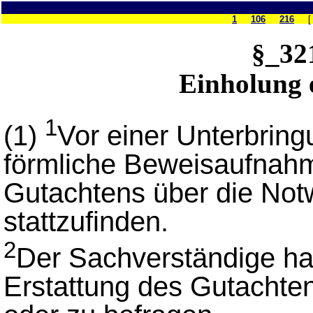
1
106
216
§_3
Einholung 
1
(1)
Vor einer Unterbri
förmliche Beweisaufnahm
Gutachtens über die No
stattzufinden.
2
Der Sachverständige hat
Erstattung des Gutachte