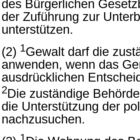
des Bürgerlichen Gesetz
der Zuführung zur Unterb
unterstützen.
1
(2)
Gewalt darf die zus
anwenden, wenn das Geri
ausdrücklichen Entschei
2
Die zuständige Behörde i
die Unterstützung der po
nachzusuchen.
1