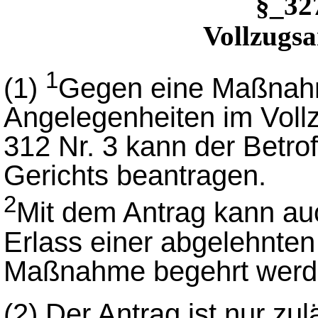
§_3
Vollzugsa
1
(1)
Gegen eine Maßnahm
Angelegenheiten im Voll
312 Nr. 3 kann der Betro
Gerichts beantragen.
2
Mit dem Antrag kann au
Erlass einer abgelehnten
Maßnahme begehrt werd
(2)
Der Antrag ist nur zu