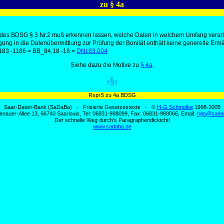
zu § 4a
es BDSG § 3 Nr.2 muß erkennen lassen, welche Daten in welchem Umfang verarbeit
igung in die Datenübermittlung zur Prüfung der Bonität enthält keine generelle Er
183 -1186 = BB_84,18 -18 =
DNr.83.004
Siehe dazu die Motive zu
§ 4a
.
§
§
§
RsprS zu 4a BDSG
Saar-Daten-Bank (SaDaBa) - Frisierte Gesetzestexte - ©
H-G Schmolke
1998-2005
enauer-Allee 13, 66740 Saarlouis, Tel: 06831-988099, Fax: 06831-988066, Email:
hgs@sada
Der schnelle Weg durch's Paragraphendickicht!
www.sadaba.de