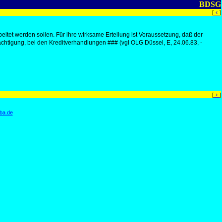
BDSG
‹
[
]
et werden sollen. Für ihre wirksame Erteilung ist Voraussetzung, daß der
mächtigung, bei den Kreditverhandlungen ### (vgl OLG Düssel, E, 24.06.83, -
›
[
]
ba.de