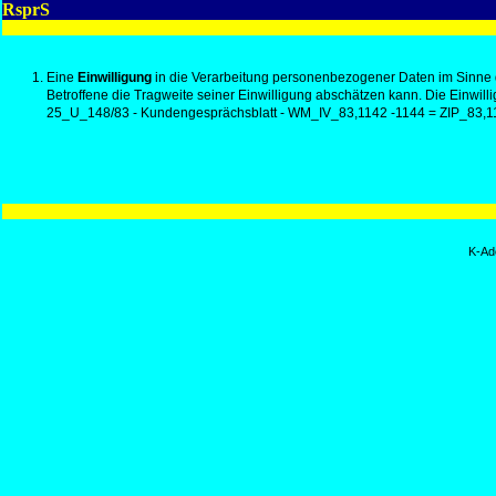
RsprS
Eine
Einwilligung
in die Verarbeitung personenbezogener Daten im Sinne d
Betroffene die Tragweite seiner Einwilligung abschätzen kann. Die Einwill
25_U_148/83 - Kundengesprächsblatt - WM_IV_83,1142 -1144 = ZIP_83,1
K-Ad