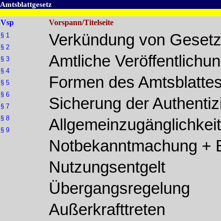
Amtsblattgesetz
Vsp
Vorspann/Titelseite
Verkündung von Gesetz
§ 1
§ 2
Amtliche Veröffentlichun
§ 3
§ 4
Formen des Amtsblatte
§ 5
§ 6
Sicherung der Authentizi
§ 7
§ 8
Allgemeinzugänglichkeit 
§ 9
Notbekanntmachung + Be
Nutzungsentgelt
Übergangsregelung
Außerkrafttreten