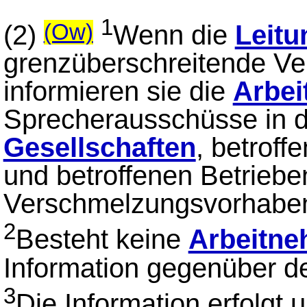
1
(2)
Wenn die
Leitu
(Ow)
grenzüberschreitende Ve
informieren sie die
Arbei
Sprecherausschüsse in 
Gesellschaften
, betroff
und betroffenen Betriebe
Verschmelzungsvorhabe
2
Besteht keine
Arbeitne
Information gegenüber d
3
Die Information erfolgt 