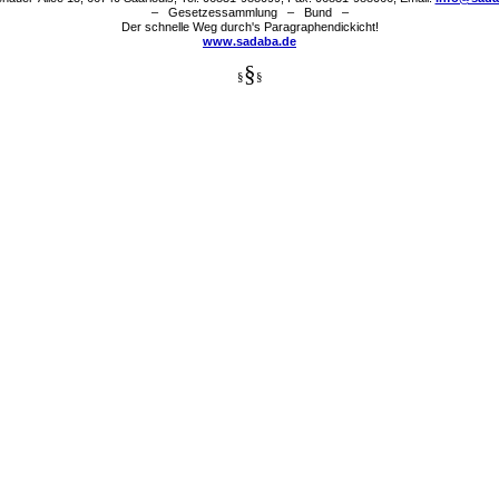
– Gesetzessammlung – Bund –
Der schnelle Weg durch's Paragraphendickicht!
www.sadaba.de
§
§
§