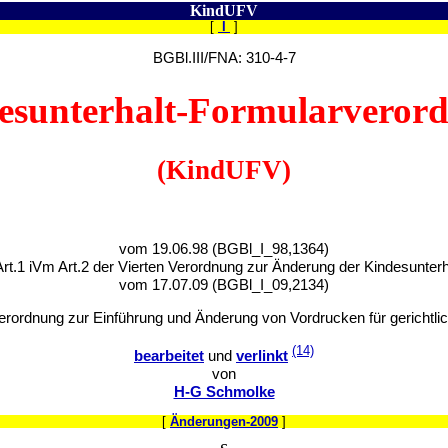
KindUFV
[
I
]
BGBl.III/FNA: 310-4-7
esunterhalt-Formularveror
(KindUFV)
vom 19.06.98 (BGBl_I_98,1364)
Art.1 iVm Art.2 der Vierten Verordnung zur Änderung der Kindesunte
vom 17.07.09 (BGBl_I_09,2134)
Verordnung zur Einführung und Änderung von Vordrucken für gerichtli
(14)
bearbeitet
und
verlinkt
von
H-G Schmolke
[
Änderungen-2009
]