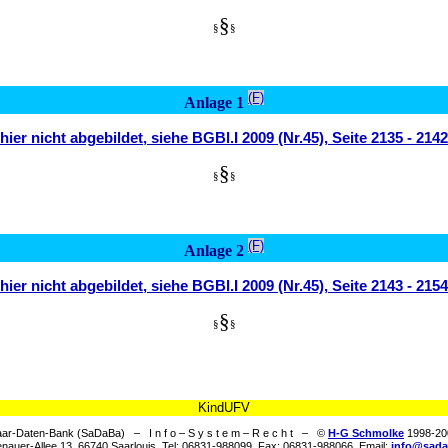
§
§
§
(F)
Anlage 1
hier nicht abgebildet, siehe BGBl.I 2009 (Nr.45), Seite 2135 - 2142
§
§
§
(F)
Anlage 2
hier nicht abgebildet, siehe BGBl.I 2009 (Nr.45), Seite 2143 - 2154
§
§
§
KindUFV
ar-Daten-Bank (SaDaBa) – I n f o – S y s t e m – R e c h t – ©
H-G Schmolke
1998-20
nauer-Allee 13, 66740 Saarlouis, Tel: 06831-988099, Fax: 06831-988066, Email:
info@sada