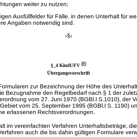
htungen weiter zu nutzen;
en Ausfüllfelder für Fälle, in denen Unterhalt für 
tere Angaben notwendig sind.
§
§
§
(F)
§_4 KindUFV
Übergangsvorschrift
ormularen zur Bezeichnung der Höhe des Unterhalts 
e Bezugnahme den Regelbedarf nach § 1 der zuletz
erordnung vom 27. Juni 1970 (BGBl.I S.1010), der 
 Gebiet vom 25. September 1995 (BGBl.I S. 1190) un
he erlassenen Rechtsverordnungen.
alt im vereinfachten Verfahren Unterhaltsbeträge, di
Verfahren auch die bis dahin gültigen Formulare ve