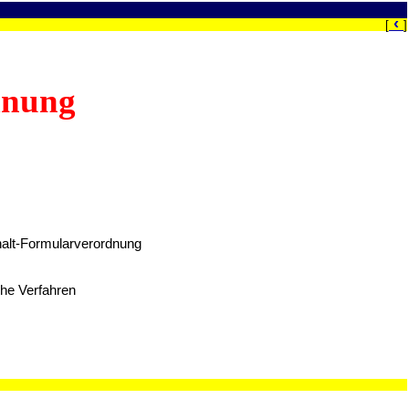
‹
[
]
dnung
rhalt-Formularverordnung
che Verfahren