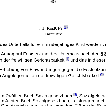
§
§
§
(F)
§_1 KindUFV
Formulare
 des Unterhalts für ein minderjähriges Kind werden 
n Antrag auf Festsetzung des Unterhalts nach den §
(1)
der freiwilligen Gerichtsbarkeit
und das in dieser
ie Erhebung von Einwendungen gegen die Festsetzun
(2)
 Angelegenheiten der freiwilligen Gerichtsbarkeit
.
(3)
 dem Zwölften Buch Sozialgesetzbuch
, Sozialgeld 
dem Achten Buch Sozialgesetzbuch, Leistungen nach
Gesetzbuchs erhalten hat, von dem Träger der Sozial