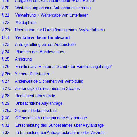
§ 19 Aufgaben der Ausländerbehörde + der Polizei
§ 20 Weiterleitung an eine Aufnahmeeinrichtung
§ 21 Verwahrung + Weitergabe von Unterlagen
§ 22 Meldepflicht
§ 22a Übernahme zur Durchführung eines Asylverfahrens
U-3 Verfahren beim Bundesamt
§ 23 Antragstellung bei der Außenstelle
§ 24 Pflichten des Bundesamtes
§ 25 Anhörung
§ 26 Familienasyl + internat-Schutz für Familienangehörige“
§ 26a Sichere Drittstaaten
§ 27 Anderweitige Sicherheit vor Verfolgung
§ 27a Zuständigkeit eines anderen Staates
§ 28 Nachfluchttatbestände
§ 29 Unbeachtliche Asylanträge
§ 29a Sicherer Herkunftsstaat
§ 30 Offensichtlich unbegründete Asylanträge
§ 31 Entscheidung des Bundesamtes über Asylanträge
§ 32 Entscheidung bei Antragsrücknahme oder Verzicht