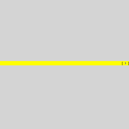
›
[
]