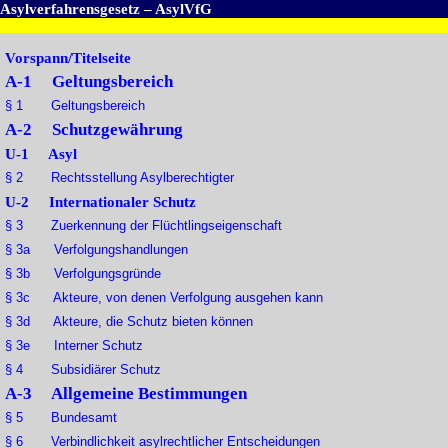
Asylverfahrensgesetz – AsylVfG
Vorspann/Titelseite
A-1 Geltungsbereich
§ 1 Geltungsbereich
A-2 Schutzgewährung
U-1 Asyl
§ 2 Rechtsstellung Asylberechtigter
U-2 Internationaler Schutz
§ 3 Zuerkennung der Flüchtlingseigenschaft
§ 3a Verfolgungshandlungen
§ 3b Verfolgungsgründe
§ 3c Akteure, von denen Verfolgung ausgehen kann
§ 3d Akteure, die Schutz bieten können
§ 3e Interner Schutz
§ 4 Subsidiärer Schutz
A-3 Allgemeine Bestimmungen
§ 5 Bundesamt
§ 6 Verbindlichkeit asylrechtlicher Entscheidungen