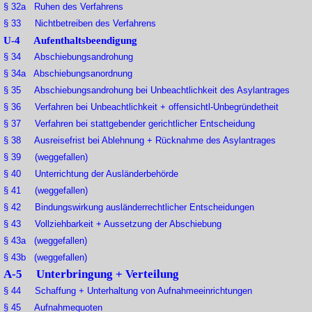
§ 32a Ruhen des Verfahrens
§ 33 Nichtbetreiben des Verfahrens
U-4 Aufenthaltsbeendigung
§ 34 Abschiebungsandrohung
§ 34a Abschiebungsanordnung
§ 35 Abschiebungsandrohung bei Unbeachtlichkeit des Asylantrages
§ 36 Verfahren bei Unbeachtlichkeit + offensichtl-Unbegründetheit
§ 37 Verfahren bei stattgebender gerichtlicher Entscheidung
§ 38 Ausreisefrist bei Ablehnung + Rücknahme des Asylantrages
§ 39 (weggefallen)
§ 40 Unterrichtung der Ausländerbehörde
§ 41 (weggefallen)
§ 42 Bindungswirkung ausländerrechtlicher Entscheidungen
§ 43 Vollziehbarkeit + Aussetzung der Abschiebung
§ 43a (weggefallen)
§ 43b (weggefallen)
A-5 Unterbringung + Verteilung
§ 44 Schaffung + Unterhaltung von Aufnahmeeinrichtungen
§ 45 Aufnahmequoten