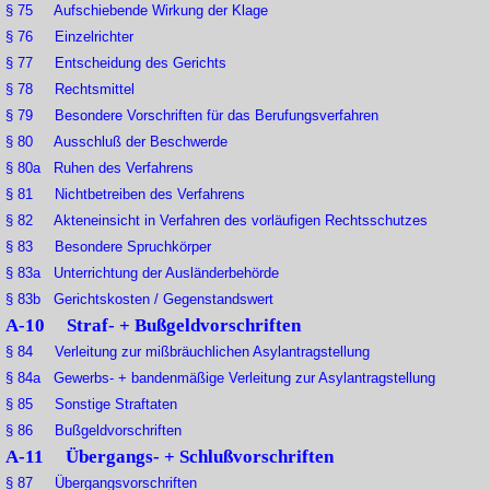
§ 75 Aufschiebende Wirkung der Klage
§ 76 Einzelrichter
§ 77 Entscheidung des Gerichts
§ 78 Rechtsmittel
§ 79 Besondere Vorschriften für das Berufungsverfahren
§ 80 Ausschluß der Beschwerde
§ 80a Ruhen des Verfahrens
§ 81 Nichtbetreiben des Verfahrens
§ 82 Akteneinsicht in Verfahren des vorläufigen Rechtsschutzes
§ 83 Besondere Spruchkörper
§ 83a Unterrichtung der Ausländerbehörde
§ 83b Gerichtskosten / Gegenstandswert
A-10 Straf- + Bußgeldvorschriften
§ 84 Verleitung zur mißbräuchlichen Asylantragstellung
§ 84a Gewerbs- + bandenmäßige Verleitung zur Asylantragstellung
§ 85 Sonstige Straftaten
§ 86 Bußgeldvorschriften
A-11 Übergangs- + Schlußvorschriften
§ 87 Übergangsvorschriften