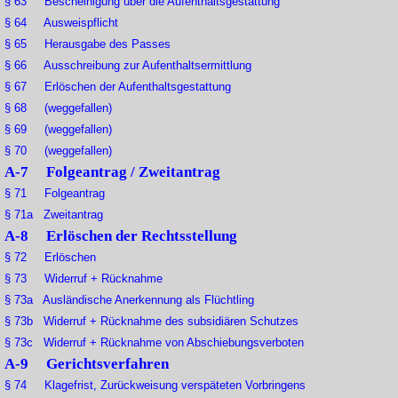
§ 63 Bescheinigung über die Aufenthaltsgestattung
§ 64 Ausweispflicht
§ 65 Herausgabe des Passes
§ 66 Ausschreibung zur Aufenthaltsermittlung
§ 67 Erlöschen der Aufenthaltsgestattung
§ 68 (weggefallen)
§ 69 (weggefallen)
§ 70 (weggefallen)
A-7 Folgeantrag / Zweitantrag
§ 71 Folgeantrag
§ 71a Zweitantrag
A-8 Erlöschen der Rechtsstellung
§ 72 Erlöschen
§ 73 Widerruf + Rücknahme
§ 73a Ausländische Anerkennung als Flüchtling
§ 73b Widerruf + Rücknahme des subsidiären Schutzes
§ 73c Widerruf + Rücknahme von Abschiebungsverboten
A-9 Gerichtsverfahren
§ 74 Klagefrist, Zurückweisung verspäteten Vorbringens