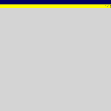
‹
[
]