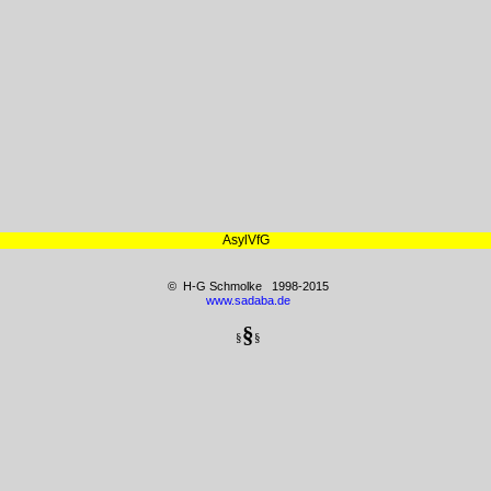
AsylVfG
© H-G Schmolke 1998-2015
www.sadaba.de
§
§
§