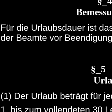
§_
Bemessu
Für die Urlaubsdauer ist d
der Beamte vor Beendigung 
§_5
Url
(1)
Der Urlaub beträgt für j
bis zum vollendeten 30.L