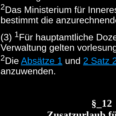
2
Das Ministerium für Innere
bestimmt die anzurechnende
1
(3)
Für hauptamtliche Doz
Verwaltung gelten vorlesungs
2
Die
Absätze 1
und
2 Satz 
anzuwenden.
§_12
Zusatzurlaub fü