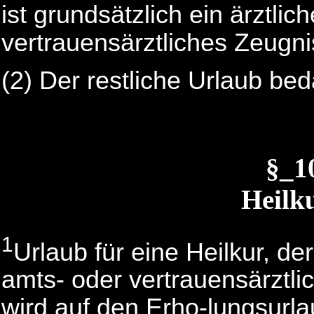
ist grundsätzlich ein ärztli
vertrauensärztliches Zeugni
(2) Der restliche Urlaub b
§_1
Heilk
1
Urlaub für eine Heilkur, d
amts- oder vertrauensärztli
wird auf den Erho-lungsurla