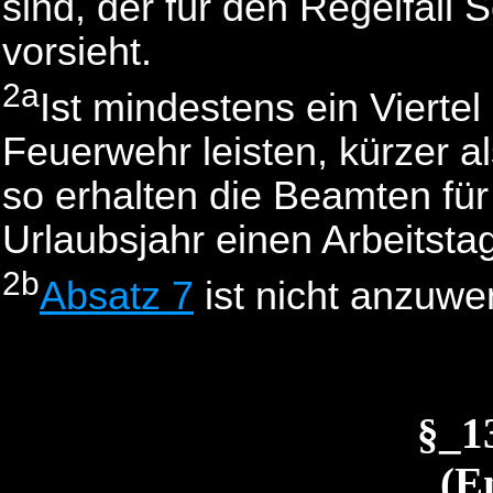
sind, der für den Regelfall
vorsieht.
2a
Ist mindestens ein Vierte
Feuerwehr leisten, kürzer al
so erhalten die Beamten für
Urlaubsjahr einen Arbeitsta
2b
Absatz 7
ist nicht anzuwe
§_1
(E