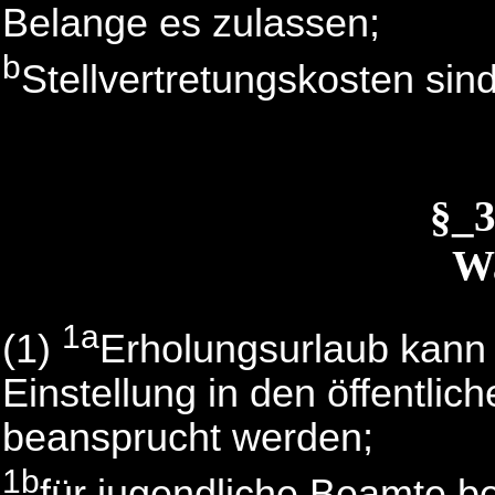
Belange es zulassen;
b
Stellvertretungskosten sin
§_
Wa
1a
(1)
Erholungsurlaub kann
Einstellung in den öffentlich
beansprucht werden;
1b
für jugendliche Beamte be