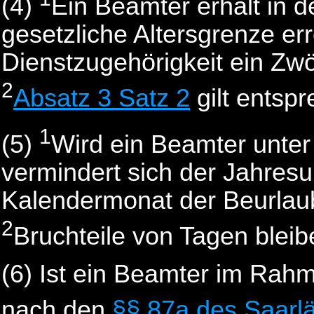
(4)
Ein Beamter erhält in d
gesetzliche Altersgrenze err
Dienstzugehörigkeit ein Zwö
2
Absatz 3 Satz 2
gilt entsp
1
(5)
Wird ein Beamter unter 
vermindert sich der Jahresur
Kalendermonat der Beurlaub
2
Bruchteile von Tagen bleib
(6)
Ist ein Beamter im Rahm
nach den
§§ 87a des Saarl