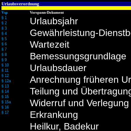
Urlaubsverordnung
Vsp
Vorspann-Dokument
§ 1
Urlaubsjahr
§ 2
§ 3
Gewährleistung-Dienstb
§ 4
§ 5
Wartezeit
§ 6
§ 7
Bemessungsgrundlage
§ 8
§ 9
Urlaubsdauer
§ 10
§ 11
§ 12
Anrechnung früheren Ur
§ 12a
§ 13
Teilung und Übertragun
§ 14
§ 15
Widerruf und Verlegung
§ 15a
§ 16
Erkrankung
§ 17
Heilkur, Badekur