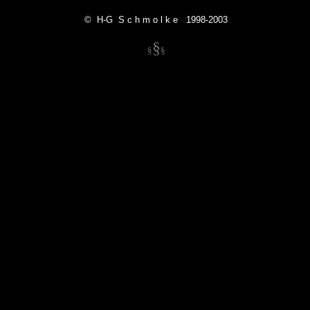
© H-G S c h m o l k e 1998-2003
§
§
§