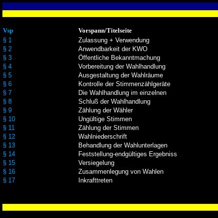
Vsp
Vorspann/Titelseite
§ 1
Zulassung + Verwendung
§ 2
Anwendbarkeit der KWO
§ 3
Öffentliche Bekanntmachung
§ 4
Vorbereitung der Wahlhandlung
§ 5
Ausgestaltung der Wahlräume
§ 6
Kontrolle der Stimmenzählgeräte
§ 7
Die Wahlhandlung im einzelnen
§ 8
Schluß der Wahlhandlung
§ 9
Zählung der Wähler
§ 10
Ungültige Stimmen
§ 11
Zählung der Stimmen
§ 12
Wahlniederschrift
§ 13
Behandlung der Wahlunterlagen
§ 14
Feststellung-endgültiges Ergebniss
§ 15
Versiegelung
§ 16
Zusammenlegung von Wahlen
§ 17
Inkrafttreten