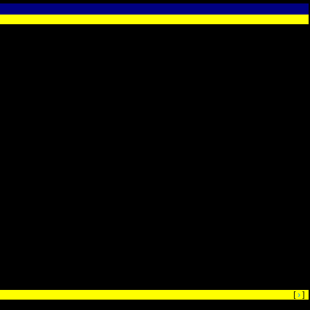
›
[
]