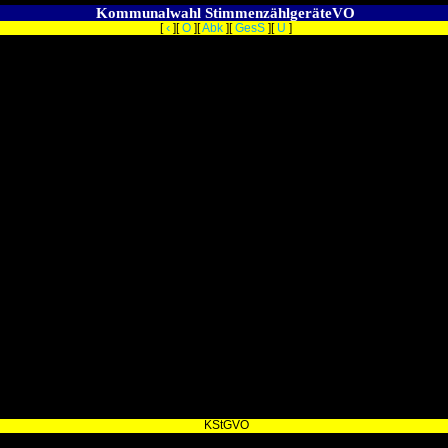
Kommunalwahl StimmenzählgeräteVO
‹
[
][
O
][
Abk
][
GesS
][
U
]
KStGVO