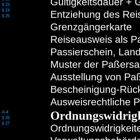
Gültigkeitsdauer + 
§ 23
§ 24
Entziehung des Re
§ 25
Grenzgängerkarte
Reiseausweis als P
Passierschein, Lan
Muster der Paßersat
Ausstellung von Pa
Bescheinigung-Rüc
Ausweisrechtliche P
Ordnungswidrigk
A-4
§ 26
§ 27
Ordnungswidrigkeit