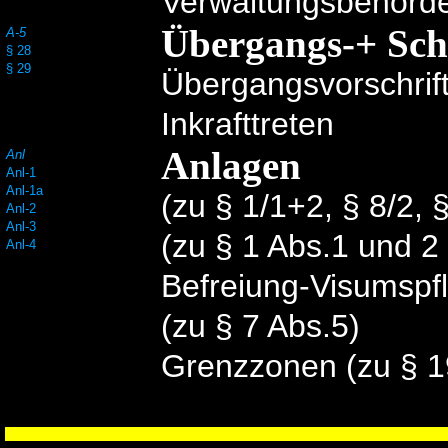
Verwaltungsbehörd
Übergangs-+ Sch
A-5
§ 28
§ 29
Übergangsvorschrif
Inkrafttreten
Anlagen
Anl
Anl-1
Anl-1a
(zu § 1/1+2, § 8/2, 
Anl-2
Anl-3
(zu § 1 Abs.1 und 2
Anl-4
Befreiung-Visumspfli
(zu § 7 Abs.5)
Grenzzonen (zu § 1