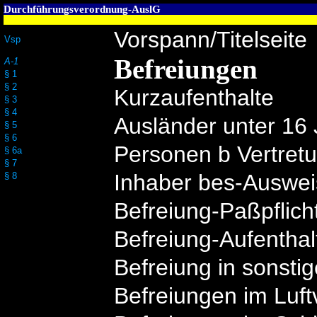
Durchführungsverordnung-AuslG
Vorspann/Titelseite
Vsp
Befreiungen
A-1
§ 1
§ 2
Kurzaufenthalte
§ 3
§ 4
Ausländer unter 16
§ 5
§ 6
Personen b Vertret
§ 6a
§ 7
Inhaber bes-Auswe
§ 8
Befreiung-Paßpflich
Befreiung-Aufentha
Befreiung in sonstig
Befreiungen im Luft