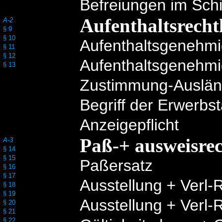
Befreiungen im Schi
Aufenthaltsrecht
A-2
§ 9
§ 10
Aufenthaltsgenehmi
§ 11
§ 12
Aufenthaltsgenehmi
§ 13
Zustimmung-Ausländ
Begriff der Erwerbst
Anzeigepflicht
Paß-+ ausweisrec
A-3
§ 14
§ 15
Paßersatz
§ 16
§ 17
Ausstellung + Verl
§ 18
§ 19
Ausstellung + Verl
§ 20
§ 21
§ 22