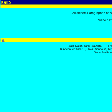
RsprS
Zu diesem Paragraphen habe
Siehe daz
«
[
]
Saar-Daten-Bank (SaDaBa) - Fri
K-Adenauer-Allee 13, 66740 Saarlouis, Te
Der schnelle W