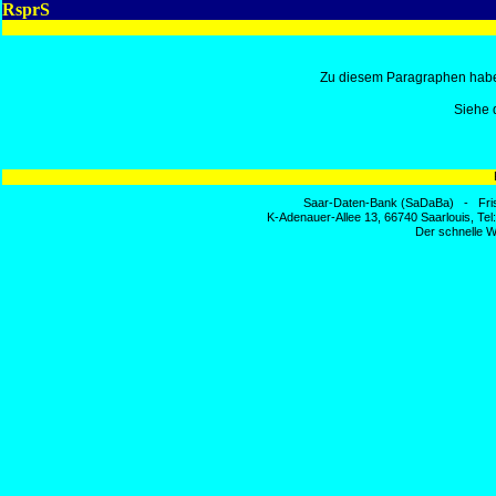
RsprS
Zu diesem Paragraphen habe
Siehe 
Saar-Daten-Bank (SaDaBa) - Fri
K-Adenauer-Allee 13, 66740 Saarlouis, Te
Der schnelle W