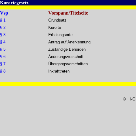
Kurortegesetz
Vsp
Vorspann/Titelseite
§ 1
Grundsatz
§ 2
Kurorte
§ 3
Erholungsorte
§ 4
Antrag auf Anerkennung
§ 5
Zuständige Behörden
§ 6
Änderungsvorschrift
§ 7
Übergangsvorschriften
§ 8
Inkrafttreten
© H-G