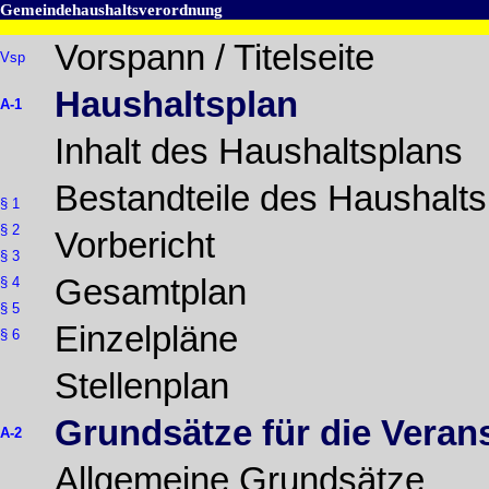
Gemeindehaushaltsverordnung
Vorspann / Titelseite
Vsp
Haushaltsplan
A-1
Inhalt des Haushaltsplans
Bestandteile des Haushalts
§ 1
§ 2
Vorbericht
§ 3
Gesamtplan
§ 4
§ 5
Einzelpläne
§ 6
Stellenplan
Grundsätze für die Vera
A-2
Allgemeine Grundsätze