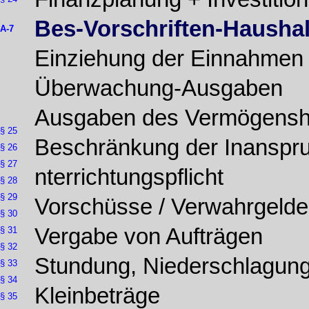
Bes-Vorschriften-Haushal
A-7
Einziehung der Einnahmen
Überwachung-Ausgaben
Ausgaben des Vermögensh
§ 25
Beschränkung der Inansp
§ 26
§ 27
nterrichtungspflicht
§ 28
§ 29
Vorschüsse / Verwahrgelde
§ 30
Vergabe von Aufträgen
§ 31
§ 32
Stundung, Niederschlagung
§ 33
§ 34
Kleinbeträge
§ 35