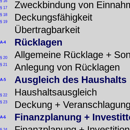
§ 16
Zweckbindung von Einnah
§ 17
Deckungsfähigkeit
§ 18
§ 19
Übertragbarkeit
Rücklagen
A-4
Allgemeine Rücklage + So
§ 20
Anlegung von Rücklagen
§ 21
Ausgleich des Haushalts
A-5
Haushaltsausgleich
§ 22
Deckung + Veranschlagung
§ 23
Finanzplanung + Investi
A-6
Finanzplanung + Investiti
§ 24