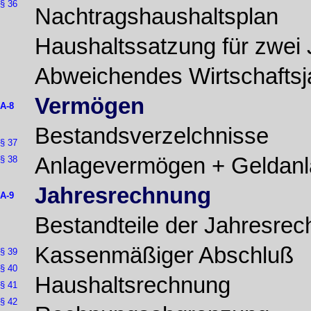
§ 36
Nachtragshaushaltsplan
Haushaltssatzung für zwei 
Abweichendes Wirtschaftsj
Vermögen
A-8
Bestandsverzelchnisse
§ 37
Anlagevermögen + Geldan
§ 38
Jahresrechnung
A-9
Bestandteile der Jahresre
Kassenmäßiger Abschluß
§ 39
§ 40
Haushaltsrechnung
§ 41
§ 42