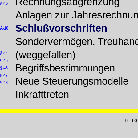
Rechnungsabgrenzung
§ 43
Anlagen zur Jahresrechnu
Schlußvorschrlften
A-10
Sondervermögen, Treuhan
(weggefallen)
§ 44
§ 45
Begriffsbestimmungen
§ 46
§ 47
Neue Steuerungsmodelle
§ 48
Inkrafttreten
© H-G