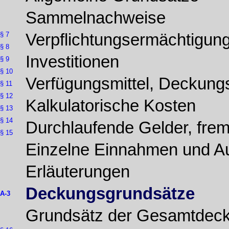
Sammelnachweise
§ 7
Verpflichtungsermächtigun
§ 8
Investitionen
§ 9
§ 10
Verfügungsmittel, Deckung
§ 11
§ 12
Kalkulatorische Kosten
§ 13
§ 14
Durchlaufende Gelder, frem
§ 15
Einzelne Einnahmen und 
Erläuterungen
Deckungsgrundsätze
A-3
Grundsätz der Gesamtdec