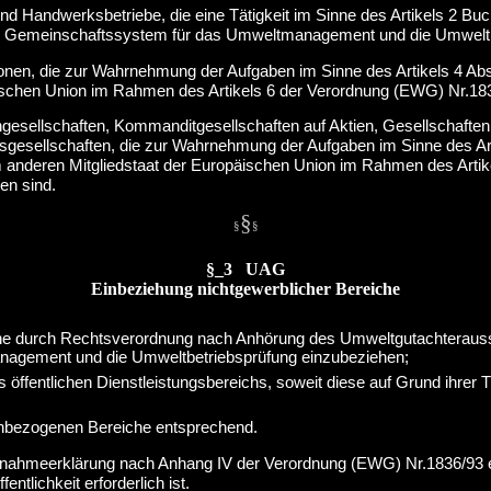
d Handwerksbetriebe, die eine Tätigkeit im Sinne des Artikels 2 Bu
as Gemeinschaftssystem für das Umweltmanagement und die Umweltb
sonen, die zur Wahrnehmung der Aufgaben im Sinne des Artikels 4 A
äischen Union im Rahmen des Artikels 6 der Verordnung (EWG) Nr.18
ngesellschaften, Kommanditgesellschaften auf Aktien, Gesellschafte
sgesellschaften, die zur Wahrnehmung der Aufgaben im Sinne des Ar
m anderen Mitgliedstaat der Europäischen Union im Rahmen des Art
en sind.
§
§
§
§_3 UAG
Einbeziehung nichtgewerblicher Bereiche
iche durch Rechtsverordnung nach Anhörung des Umweltgutachterau
agement und die Umweltbetriebsprüfung einzubeziehen;
entlichen Dienstleistungsbereichs, soweit diese auf Grund ihrer Tät
einbezogenen Bereiche entsprechend.
ilnahmeerklärung nach Anhang IV der Verordnung (EWG) Nr.1836/93 er
tlichkeit erforderlich ist.