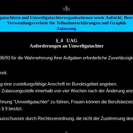
§
§
§
utachtern und Umweltgutachterorganisationen sowie Aufsicht; Bes
Verwendungsverbote für Teilnahmeerklärungen und Graphik
Zulassung
§_4 UAG
Anforderungen an Umweltgutachter
/93 für die Wahrnehmung ihrer Aufgaben erforderliche Zuverlässigke
eit.
g eine zustellungsfähige Anschrift im Bundesgebiet angeben.
er Zulassungsstelle innerhalb von vier Wochen nach der Änderung an
chnung "Umweltgutachter” zu führen, Frauen können die Berufsbezei
§ 9 besitzt.
sschusses durch Rechtsverordnung, die nicht der Zustimmung des Bu