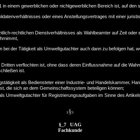
in einem gewerblichen oder nichtgewerblichen Bereich ist, auf den si
ldatenverhältnisses oder eines Anstellungsvertrages mit einer juris
entlich-rechtlichen Dienstverhältnisses als Wahlbeamter auf Zeit oder 
ahrnimmt,
 bei der Tätigkeit als Umweltgutachter auch dann zu befolgen hat, w
mit Dritten verflochten ist, ohne dass deren Einflussnahme auf die 
chließen ist.
ngstätigkeit als Bediensteter einer Industrie- und Handelskammer,
n ist, die sich an dem Gemeinschaftssystem beteiligen können;
eit als Umweltgutachter für Registrierungsaufgaben im Sinne des Arti
§
§
§
§_7 UAG
Fachkunde