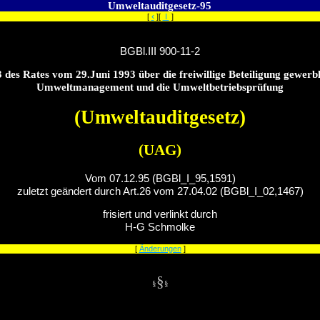
Umweltauditgesetz-95
‹
[
][
I
]
BGBl.III 900-11-2
es Rates vom 29.Juni 1993 über die freiwillige Beteiligung gewer
Umweltmanagement und die Umweltbetriebsprüfung
(Umweltauditgesetz)
(UAG)
Vom 07.12.95 (BGBl_I_95,1591)
zuletzt geändert durch Art.26 vom 27.04.02 (BGBl_I_02,1467)
frisiert und verlinkt durch
H-G Schmolke
[
Änderungen
]
§
§
§