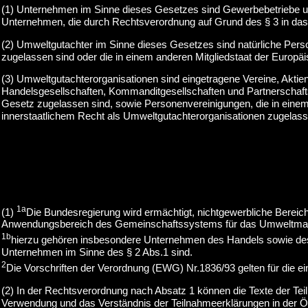
(1) Unternehmen im Sinne dieses Gesetzes sind Gewerbebetriebe un
Unternehmen, die durch Rechtsverordnung auf Grund des § 3 in d
(2) Umweltgutachter im Sinne dieses Gesetzes sind natürliche Per
zugelassen sind oder die in einem anderen Mitgliedstaat der Europ
(3) Umweltgutachterorganisationen sind eingetragene Vereine, Aktie
Handelsgesellschaften, Kommanditgesellschaften und Partnerschaft
Gesetz zugelassen sind, sowie Personenvereinigungen, die in eine
innerstaatlichem Recht als Umweltgutachterorganisationen zugelass
1a
(1)
Die Bundesregierung wird ermächtigt, nichtgewerbliche Bere
Anwendungsbereich des Gemeinschaftssystems für das Umweltman
1b
hierzu gehören insbesondere Unternehmen des Handels sowie des öff
Unternehmen im Sinne des § 2 Abs.1 sind.
2
Die Vorschriften der Verordnung (EWG) Nr.1836/93 gelten für die 
(2) In der Rechtsverordnung nach Absatz 1 können die Texte der Te
Verwendung und das Verständnis der Teilnahmeerklärungen in der Öffen