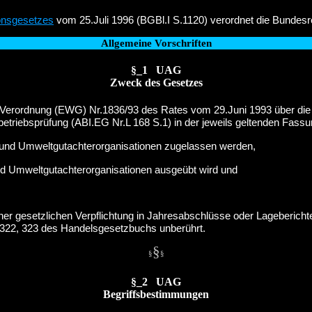
onsgesetzes
vom 25.Juli 1996 (BGBl.I S.1120) verordnet die Bundesr
Allgemeine Vorschriften
§_1 UAG
Zweck des Gesetzes
Verordnung (EWG) Nr.1836/93 des Rates vom 29.Juni 1993 über die f
ebsprüfung (ABI.EG Nr.L 168 S.1) in der jeweils geltenden Fassun
 und Umweltgutachterorganisationen zugelassen werden,
d Umweltgutachterorganisationen ausgeübt wird und
 einer gesetzlichen Verpflichtung in Jahresabschlüsse oder Lageber
 322, 323 des Handelsgesetzbuchs unberührt.
§
§
§
§_2 UAG
Begriffsbestimmungen