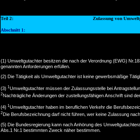
Teil 2:
Zulassung von Umweltg
Abschnitt 1:
(1) Umweltgutachter besitzen die nach der Verordnung (EWG) Nr.1836
genannten Anforderungen erfüllen.
(2) Die Tätigkeit als Umweltgutachter ist keine gewerbsmäßige Tätigk
1
(3)
Umweltgutachter müssen der Zulassungsstelle bei Antragstellun
2
Nachträgliche Änderungen der zustellungsfähigen Anschrift sind d
1
(4)
Umweltgutachter haben im beruflichen Verkehr die Berufsbezei
2
Die Berufsbezeichnung darf nicht führen, wer keine Zulassung nach 
(5) Die Bundesregierung kann nach Anhörung des Umweltgutachterau
Abs.1 Nr.1 bestimmten Zweck näher bestimmen.